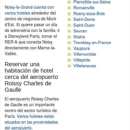
Pierrefitte-sur-Seine
Noisy-le-Grand cuenta con
Romainville
varios hoteles
alrededor del
Rosny-sous-Bois
centro de negocios de Mont
Saint-Denis
d'Est. Si quiere pasar un día
Saint-Ouen
de adrenalina con la familia, ir
Sevran
a Disneyland París, tomar el
Stains
RER A que conecta Noisy
Tremblay-en-France
directamente con Marne-la-
Vaujours
Vallée.
Villemomble
Villepinte
Reservar una
Villetaneuse
habitación de hotel
cerca del aeropuerto
Roissy Charles de
Gaulle
El aeropuerto Roissy Charles
de Gaulle es un importante
centro del sector turístico de
París.
Varios hoteles están
situados en las proximidades
del aeropuerto.