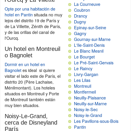
La Courneuve
Opte por una habitación de
Coubron
hotel en Pantin
situada no muy
Drancy
lejos del distrito 19 de París y
Dugny
de La Villette, Zénith de París,
Epinay-sur-Seine
y de las orillas del canal de
Gagny
l'Ourcq.
Gournay-sur-Marne
L'Ile-Saint-Denis
Un hotel en Montreuil
Le Blanc Mesnil
o Bagnolet
Le Bourget
Le Pré-Saint-Gervais
Dormir en un hotel en
Le Raincy
Bagnolet
es ideal si quiere
Livry-Gargan
visitar el lado este de París, el
Les Lilas
distrito 20 (Père Lachaise,
Montreuil
Ménilmontant). Los hoteles
Montfermeil
situados en Montreuil y Porte
Neuilly-Plaisance
de Montreuil también están
Neuilly-sur-Marne
muy bien situados.
Noisy-le-Sec
Noisy-le-Grand
Noisy-Le-Grand,
Les Pavillons-sous-Bois
cerca de Disneyland
Pantin
París