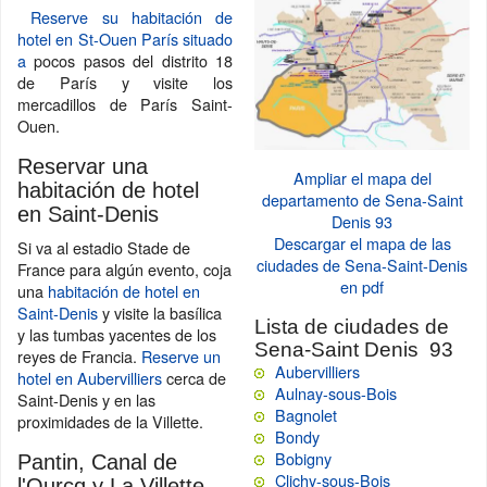
Reserve su habitación de
hotel en St-Ouen París situado
a
pocos pasos del distrito 18
de París y visite los
mercadillos de París Saint-
Ouen.
Reservar una
Ampliar el mapa del
habitación de hotel
departamento de Sena-Saint
en Saint-Denis
Denis 93
Descargar el mapa de las
Si va al estadio Stade de
ciudades de Sena-Saint-Denis
France para algún evento, coja
en pdf
una
habitación de hotel en
Saint-Denis
y visite la basílica
Lista de ciudades de
y las tumbas yacentes de los
Sena-Saint Denis 93
reyes de Francia.
Reserve un
Aubervilliers
hotel en Aubervilliers
cerca de
Aulnay-sous-Bois
Saint-Denis y en las
Bagnolet
proximidades de la Villette.
Bondy
Bobigny
Pantin, Canal de
Clichy-sous-Bois
l'Ourcq y La Villette