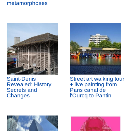
metamorphoses
Saint-Denis
Street art walking tour
Revealed: History,
+ live painting from
Secrets and
Paris canal de
Changes
l'Ourcq to Pantin