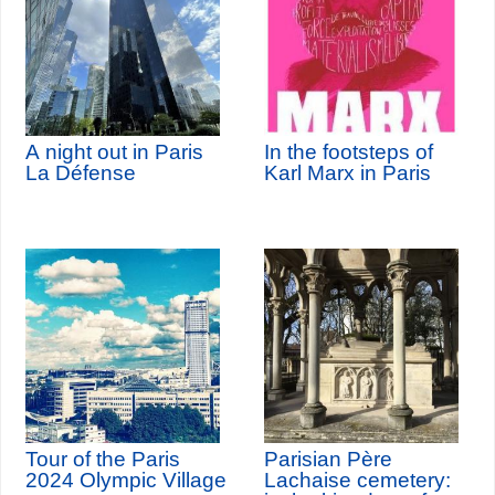
A night out in Paris
In the footsteps of
La Défense
Karl Marx in Paris
Tour of the Paris
Parisian Père
2024 Olympic Village
Lachaise cemetery: