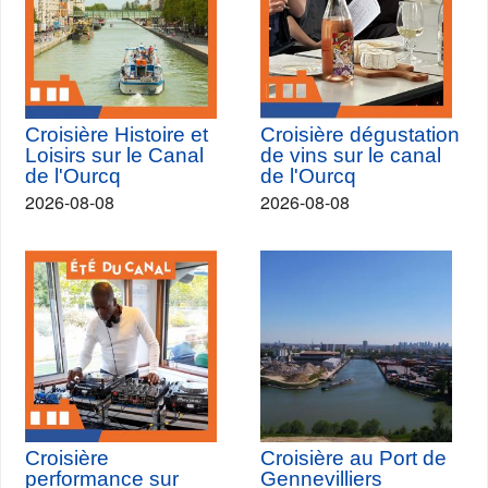
Croisière Histoire et
Croisière dégustation
Loisirs sur le Canal
de vins sur le canal
de l'Ourcq
de l'Ourcq
2026-08-08
2026-08-08
Croisière
Croisière au Port de
performance sur
Gennevilliers