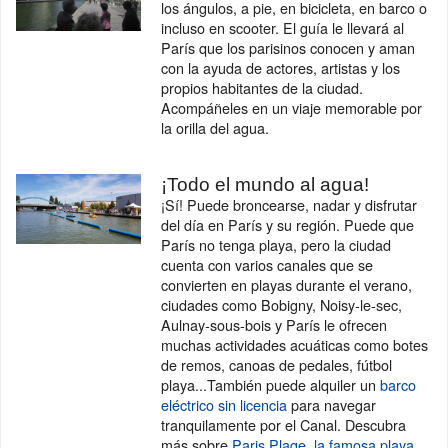
los ángulos, a pie, en bicicleta, en barco o
incluso en scooter. El guía le llevará al
París que los parisinos conocen y aman
con la ayuda de actores, artistas y los
propios habitantes de la ciudad.
Acompáñeles en un viaje memorable por
la orilla del agua.
¡Todo el mundo al agua!
¡Sí! Puede broncearse, nadar y disfrutar
del día en París y su región. Puede que
París no tenga playa, pero la ciudad
cuenta con varios canales que se
convierten en playas durante el verano,
ciudades como Bobigny, Noisy-le-sec,
Aulnay-sous-bois y París le ofrecen
muchas actividades acuáticas como botes
de remos, canoas de pedales, fútbol
playa...También puede alquiler un
barco
eléctrico sin licencia
para navegar
tranquilamente por el Canal. Descubra
más sobre
Paris Plage, la famosa playa