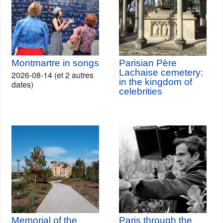
Montmartre in songs
Parisian Père
Lachaise cemetery:
2026-08-14 (et 2 autres
in the kingdom of
dates)
celebrities
Memorial of the
Paris through the