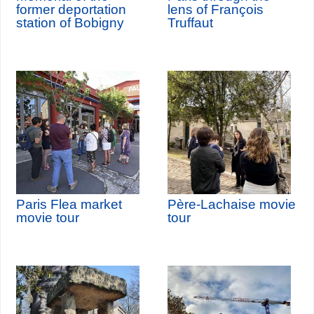
former deportation
lens of François
station of Bobigny
Truffaut
Paris Flea market
Père-Lachaise movie
movie tour
tour