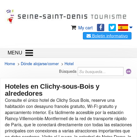
My cart
Boletin informativo
MENU
Home
>
Dónde alojarse/comer
>
Hotel
Búsqueda
Hoteles en Clichy-sous-Bois y
alrededores
Consulte el único hotel de Clichy Sous Bois, reserve una
habitación con desayuno francés gratuito, Wi-Fi gratuito y
aparcamiento interior. Es fácilmente accesible por la estación
Raincy-Villemomble-Montfermeil de la red de transporte rápido
de París, que le conectará directamente con todas las estaciones
principales con conexiones a varias atracciones importantes que
no debe perderse. Visite el Louvre, la catedral de Notre Dame, la