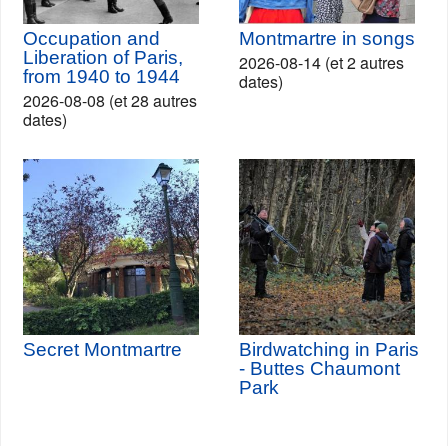
Occupation and
Montmartre in songs
Liberation of Paris,
2026-08-14 (et 2 autres
from 1940 to 1944
dates)
2026-08-08 (et 28 autres
dates)
Secret Montmartre
Birdwatching in Paris
- Buttes Chaumont
Park