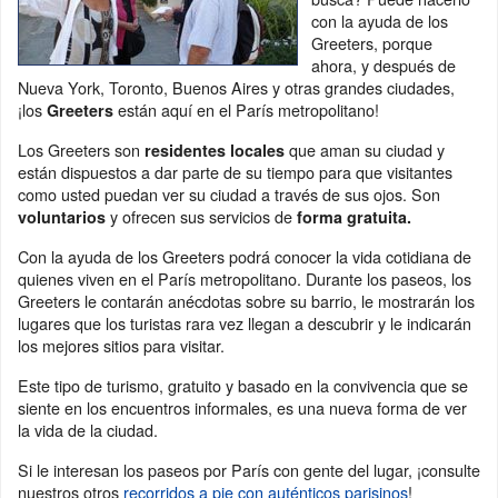
con la ayuda de los
Greeters, porque
ahora, y después de
Nueva York, Toronto, Buenos Aires y otras grandes ciudades,
¡los
están aquí en el París metropolitano!
Greeters
Los Greeters son
que aman su ciudad y
residentes locales
están dispuestos a dar parte de su tiempo para que visitantes
como usted puedan ver su ciudad a través de sus ojos. Son
y ofrecen sus servicios de
voluntarios
forma gratuita.
Con la ayuda de los Greeters podrá conocer la vida cotidiana de
quienes viven en el París metropolitano. Durante los paseos, los
Greeters le contarán anécdotas sobre su barrio, le mostrarán los
lugares que los turistas rara vez llegan a descubrir y le indicarán
los mejores sitios para visitar.
Este tipo de turismo, gratuito y basado en la convivencia que se
siente en los encuentros informales, es una nueva forma de ver
la vida de la ciudad.
Si le interesan los paseos por París con gente del lugar, ¡consulte
nuestros otros
recorridos a pie con auténticos parisinos
!