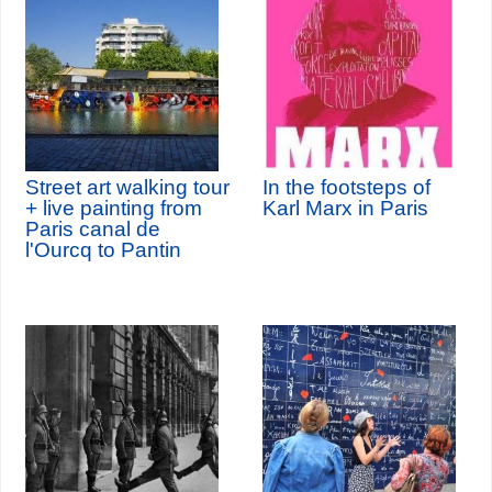
Street art walking tour
In the footsteps of
+ live painting from
Karl Marx in Paris
Paris canal de
l'Ourcq to Pantin