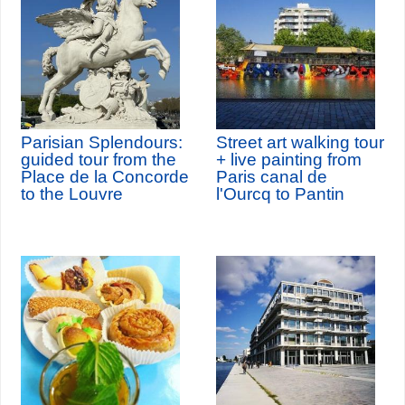
Parisian Splendours:
Street art walking tour
guided tour from the
+ live painting from
Place de la Concorde
Paris canal de
to the Louvre
l'Ourcq to Pantin