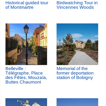
Historical guided tour
Birdwatching Tour in
of Montmartre
Vincennes Woods
Belleville :
Memorial of the
Télégraphe, Place
former deportation
des Fêtes, Mouzaïa,
station of Bobigny
Buttes Chaumont