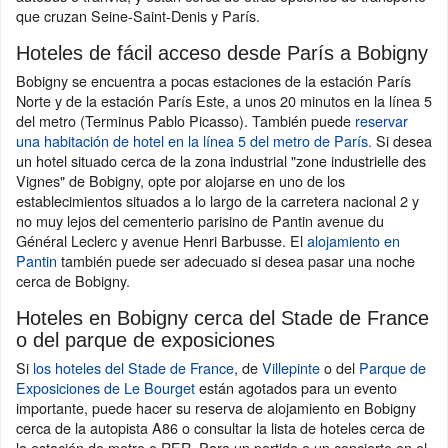
que cruzan Seine-Saint-Denis y París.
Hoteles de fácil acceso desde París a Bobigny
Bobigny se encuentra a pocas estaciones de la estación París
Norte y de la estación París Este, a unos 20 minutos en la línea 5
del metro (Terminus Pablo Picasso). También puede
reservar
una habitación de hotel en la línea 5 del metro de París.
Si desea
un hotel situado cerca de la zona industrial "zone industrielle des
Vignes" de Bobigny, opte por alojarse en uno de los
establecimientos situados a lo largo de la carretera nacional 2 y
no muy lejos del cementerio parisino de Pantin avenue du
Général Leclerc y avenue Henri Barbusse. El
alojamiento en
Pantin
también puede ser adecuado si desea pasar una noche
cerca de Bobigny.
Hoteles en Bobigny cerca del Stade de France
o del parque de exposiciones
Si
los hoteles del Stade de France
, de
Villepinte
o del
Parque de
Exposiciones de Le Bourget
están agotados para un evento
importante, puede hacer su reserva de alojamiento en Bobigny
cerca de la autopista A86 o consultar la lista de hoteles cerca de
la estación de metro o RER. Para un partido o un concierto en el