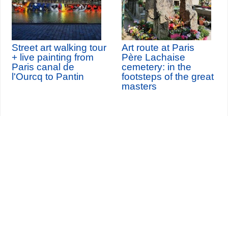
Street art walking tour
Art route at Paris
+ live painting from
Père Lachaise
Paris canal de
cemetery: in the
l'Ourcq to Pantin
footsteps of the great
masters
Seine-Saint-Denis Tourisme
140, avenue Jean Lolive
93695 Pantin Cedex
Tél. 01 49 15 98 98
Transportes
¿Quiénes somos?
Viajar en París