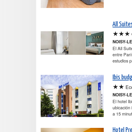
All Suit
★★★
NOISY-L
El All Sui
entre Par
estudios p
Ibis budg
★★
Ec
NOISY-L
El hotel I
ubicación 
a 15 minut
Hotel Pr