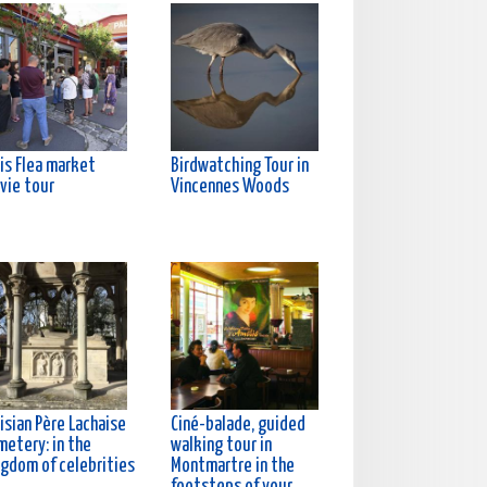
is Flea market
Birdwatching Tour in
vie tour
Vincennes Woods
isian Père Lachaise
Ciné-balade, guided
metery: in the
walking tour in
ngdom of celebrities
Montmartre in the
footsteps of your