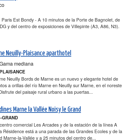
co
 Paris Est Bondy - A 10 minutos de la Porte de Bagnolet, de
DG y del centro de exposiciones de Villepinte (A3, A86, N3).
e Neuilly-Plaisance aparthotel
Gama mediana
-PLAISANCE
ome Neuilly Bords de Marne es un nuevo y elegante hotel de
os a orillas del río Marne en Neuilly sur Marne, en el noreste
Disfrute del paisaje rural urbano a las puertas...
dines Marne la Vallée Noisy le Grand
E-GRAND
centro comercial Les Arcades y de la estación de la línea A
la Résidence está a una parada de las Grandes Ecoles y de la
d Marne-la-Vallée y a 25 minutos del centro de...