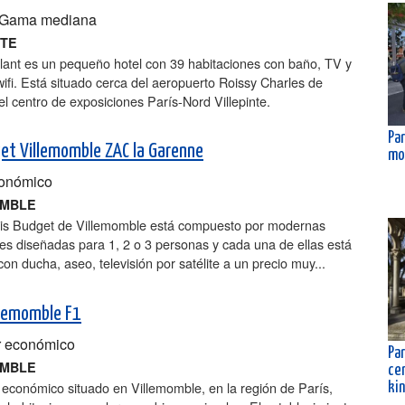
Gama mediana
NTE
lant es un pequeño hotel con 39 habitaciones con baño, TV y
ifi. Está situado cerca del aeropuerto Roissy Charles de
el centro de exposiciones París-Nord Villepinte.
Par
get Villemomble ZAC la Garenne
mo
onómico
OMBLE
Ibis Budget de Villemomble está compuesto por modernas
es diseñadas para 1, 2 o 3 personas y cada una de ellas está
on ducha, aseo, televisión por satélite a un precio muy...
llemomble F1
 económico
Par
OMBLE
ce
 económico situado en Villemomble, en la región de París,
ki