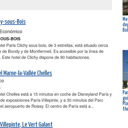
Me
hy-sous-Bois
de
Bo
Económico
SOUS-BOIS
el Paris Clichy sous bois, de 3 estrellas, está situado cerca
 de Bondy y de Montfermeil. Es accesible por la línea de
. Este hotel de Clichy dispone de 90 habitaciones.
l Marne-la-Vallée Chelles
co
S
Par
tel Chelles está a 15 minutos en coche de Disneyland París y
gu
 de exposiciones París-Villepinte, y a 30 minutos del Parc
Pla
del aeropuerto de Roissy. El centro de París está a...
th
Villepinte, Le Vert Galant