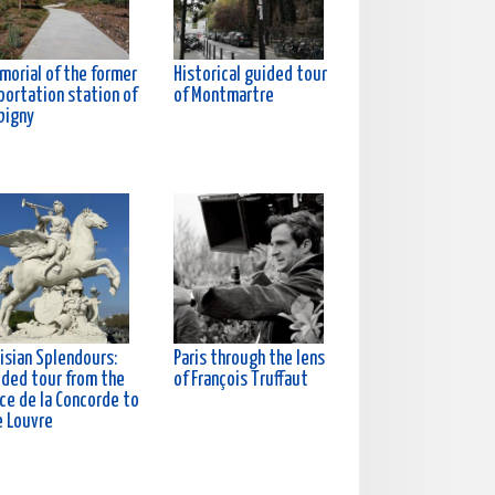
morial of the former
Historical guided tour
portation station of
of Montmartre
bigny
isian Splendours:
Paris through the lens
ided tour from the
of François Truffaut
ce de la Concorde to
e Louvre