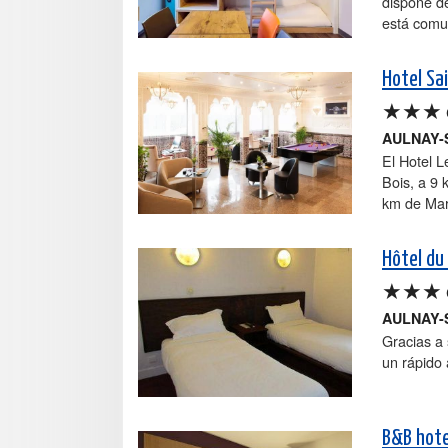
dispone d
está comu
Hotel Sa
★★★
AULNAY-
El Hotel L
Bois, a 9 
km de Mar
Hôtel du
★★★
AULNAY-
Gracias a 
un rápido
B&B hote