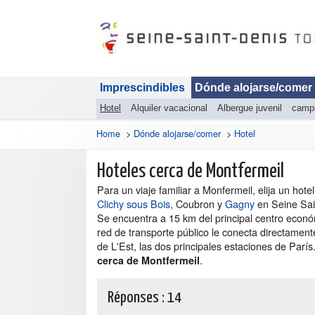
Imprescindibles
Dónde alojarse/comer
Hotel
Alquiler vacacional
Albergue juvenil
camp
Home
>
Dónde alojarse/comer
>
Hotel
Hoteles cerca de Montfermeil
Para un viaje familiar a Monfermeil, elija un hot
Clichy sous Bois
, Coubron y
Gagny
en Seine Sain
Se encuentra a 15 km del principal centro económ
red de transporte público le conecta directamen
de L'Est, las dos principales estaciones de París
.
cerca de Montfermeil
Réponses :
14