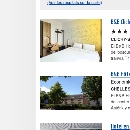
(Voir les résultats sur la carte)
B&B Clic
★★★
CLICHY-
El B&B Hot
del bosque
tranvía T4
B&B Hôte
Económi
CHELLE
El B&B Ho
del centro
Astérix y 
Hotel en 