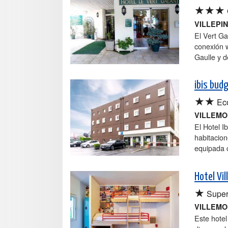
★★★
VILLEPI
El Vert Ga
conexión w
Gaulle y d
ibis bud
★★
Ec
VILLEM
El Hotel 
habitacion
equipada c
Hotel Vi
★
Super
VILLEM
Este hotel