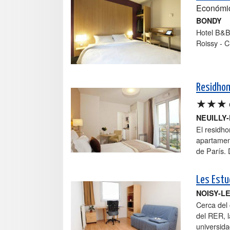
Económi
BONDY
Hotel B&B
Roissy - C
Residhom
★★★
NEUILLY
El residh
apartament
de París. 
Les Estu
NOISY-L
Cerca del 
del RER, 
universida