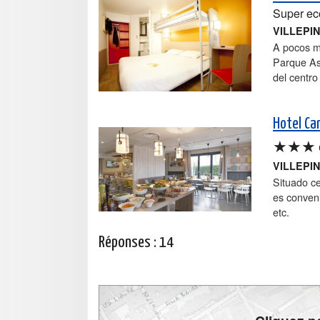
Super e
VILLEPI
A pocos m
Parque As
del centro
Hotel Ca
★★★
VILLEPI
Situado ce
es conveni
etc.
Réponses :
14