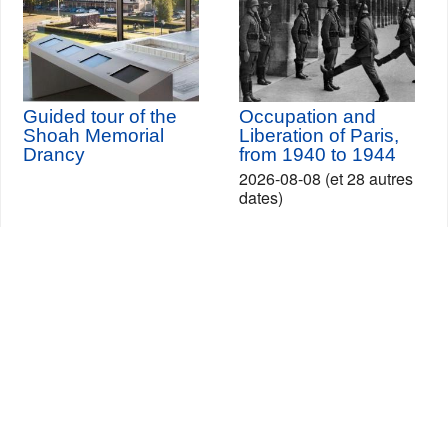
Guided tour of the
Occupation and
Shoah Memorial
Liberation of Paris,
Drancy
from 1940 to 1944
2026-08-08 (et 28 autres
dates)
Seine-Saint-Denis Tourisme
140, avenue Jean Lolive
93695 Pantin Cedex
Tél. 01 49 15 98 98
Transportes
¿Quiénes somos?
Viajar en París