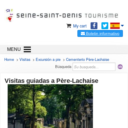
My cart
Boletin informativo
MENU
Home
>
Visitas
>
Excursión a pie
>
Cementerio Père-Lachaise
Búsqueda
Visitas guiadas a Père-Lachaise