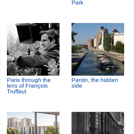
Park
Paris through the
Pantin, the hidden
lens of François
side
Truffaut