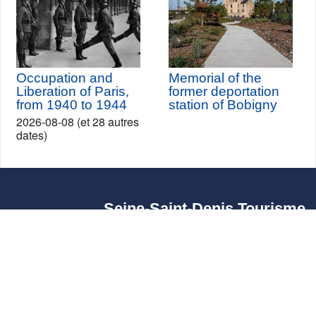
Occupation and
Memorial of the
Liberation of Paris,
former deportation
from 1940 to 1944
station of Bobigny
2026-08-08 (et 28 autres
dates)
Seine-Saint-Denis Tourisme
140, avenue Jean Lolive
93695 Pantin Cedex
Tél. 01 49 15 98 98
Transportes
¿Quiénes somos?
Viajar en París