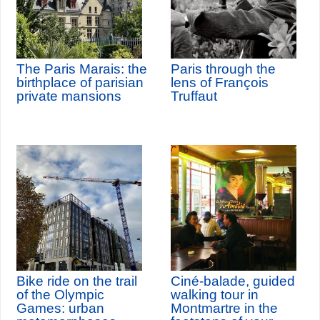
The Paris Marais: the
Paris through the
birthplace of parisian
lens of François
private mansions
Truffaut
Bike ride on the trail
Ciné-balade, guided
of the Olympic
walking tour in
Games: urban
Montmartre in the