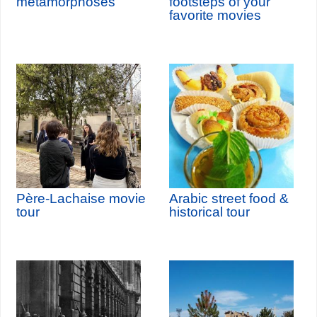
metamorphoses
footsteps of your
favorite movies
Père-Lachaise movie
Arabic street food &
tour
historical tour