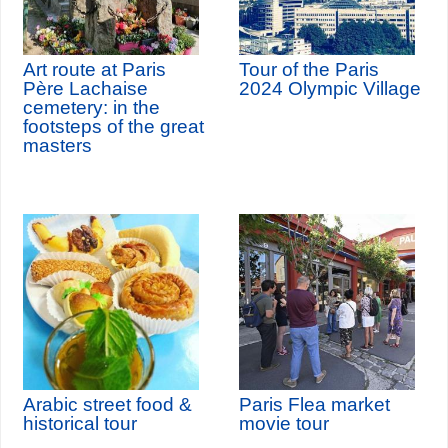
Art route at Paris
Tour of the Paris
Père Lachaise
2024 Olympic Village
cemetery: in the
footsteps of the great
masters
Arabic street food &
Paris Flea market
historical tour
movie tour