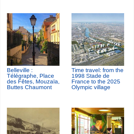
Belleville :
Time travel: from the
Télégraphe, Place
1998 Stade de
des Fêtes, Mouzaïa,
France to the 2025
Buttes Chaumont
Olympic village