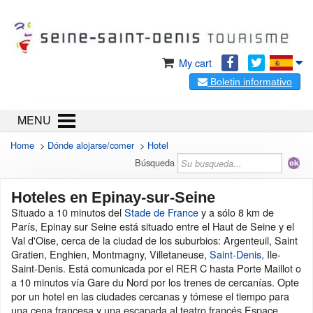
My cart
Boletin informativo
MENU
Home
>
Dónde alojarse/comer
>
Hotel
Búsqueda
Hoteles en Epinay-sur-Seine
Situado a 10 minutos del
Stade de France
y a sólo 8 km de
París, Epinay sur Seine está situado entre el Haut de Seine y el
Val d'Oise, cerca de la ciudad de los suburbios: Argenteuil, Saint
Gratien, Enghien, Montmagny, Villetaneuse,
Saint-Denis,
Ile-
Saint-Denis. Está comunicada por el RER C hasta Porte Maillot o
a 10 minutos vía Gare du Nord por los trenes de cercanías. Opte
por un hotel en las ciudades cercanas y tómese el tiempo para
una cena francesa y una escapada al teatro francés Espace