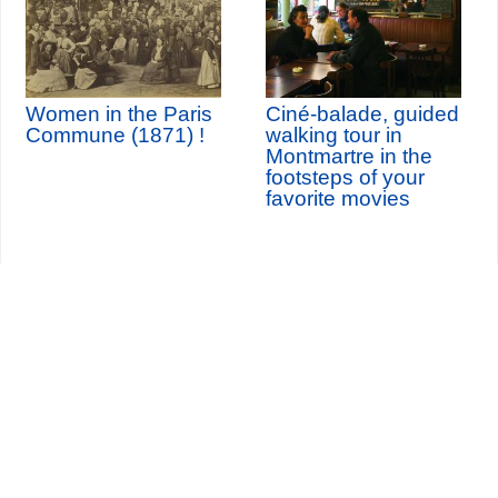
Women in the Paris
Ciné-balade, guided
Commune (1871) !
walking tour in
Montmartre in the
footsteps of your
favorite movies
Seine-Saint-Denis Tourisme
140, avenue Jean Lolive
93695 Pantin Cedex
Tél. 01 49 15 98 98
Transportes
¿Quiénes somos?
Viajar en París