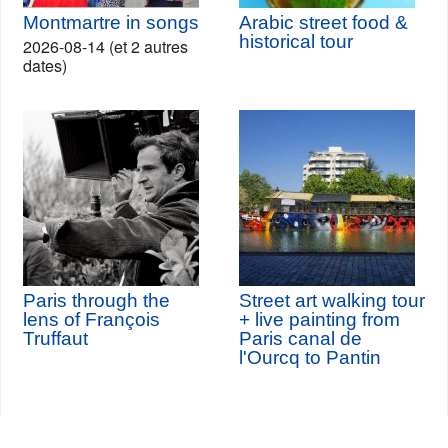
Montmartre in songs
Arabic street food &
historical tour
2026-08-14 (et 2 autres
dates)
Paris through the
Street art walking tour
lens of François
+ live painting from
Truffaut
Paris canal de
l'Ourcq to Pantin