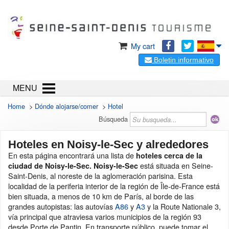
My cart
Boletin informativo
MENU
Home
>
Dónde alojarse/comer
>
Hotel
Búsqueda
Hoteles en Noisy-le-Sec y alrededores
En esta página encontrará una lista de
hoteles cerca de la
está situada en Seine-
ciudad de Noisy-le-Sec. Noisy-le-Sec
Saint-Denis, al noreste de la aglomeración parisina. Esta
localidad de la periferia interior de la región de Île-de-France está
bien situada, a menos de 10 km de París, al borde de las
grandes autopistas: las autovías
A86
y
A3
y la Route Nationale 3,
vía principal que atraviesa varios municipios de la región 93
desde Porte de Pantin. En transporte público, puede tomar el