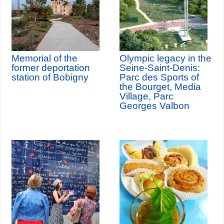
Memorial of the
Olympic legacy in the
former deportation
Seine-Saint-Denis:
station of Bobigny
Parc des Sports of
the Bourget, Media
Village, Parc
Georges Valbon