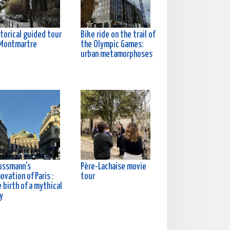
torical guided tour
Bike ride on the trail of
 Montmartre
the Olympic Games:
urban metamorphoses
ussmann's
Père-Lachaise movie
ovation of Paris :
tour
 birth of a mythical
y