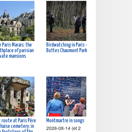
 Paris Marais: the
Birdwatching in Paris -
thplace of parisian
Buttes Chaumont Park
ivate mansions
 route at Paris Père
Montmartre in songs
chaise cemetery: in
2026-08-14 (et 2
e footsteps of the