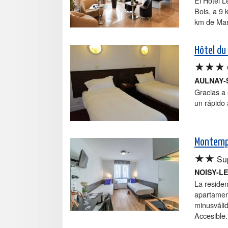
El Hotel L
Bois, a 9 
km de Mar
Hôtel du
★★★
AULNAY-
Gracias a 
un rápido
Montempô
★★
Sup
NOISY-L
La residen
apartament
minusváli
Accesible.