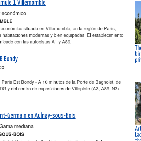
rmule 1 Villemomble
 económico
OMBLE
 económico situado en Villemomble, en la región de París,
e habitaciones modernas y bien equipadas. El establecimiento
nicado con las autopistas A1 y A86.
The
bir
B Bondy
pr
co
 Paris Est Bondy - A 10 minutos de la Porte de Bagnolet, de
DG y del centro de exposiciones de Villepinte (A3, A86, N3).
int-Germain en Aulnay-sous-Bois
Gama mediana
Art
SOUS-BOIS
La
th