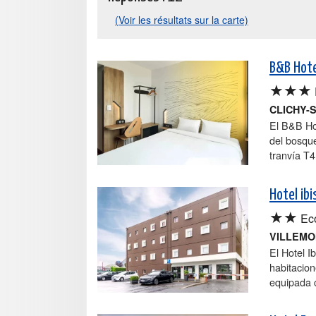
(Voir les résultats sur la carte)
B&B Hote
★★★
CLICHY-
El B&B Hot
del bosque
tranvía T4
Hotel ib
★★
Ec
VILLEM
El Hotel 
habitacion
equipada c