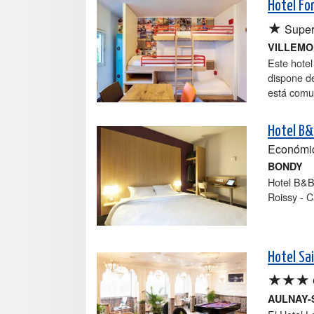
Hotel Fo
★
Super
VILLEM
Este hotel
dispone d
está comu
Hotel B&
Económi
BONDY
Hotel B&B
Roissy - C
Hotel Sa
★★★
AULNAY-