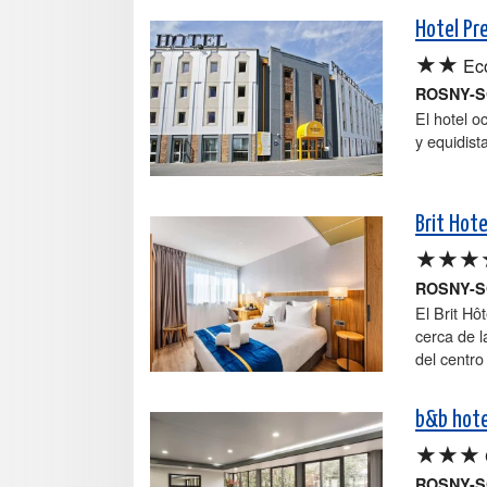
Hotel Pr
★★
Ec
ROSNY-S
El hotel o
y equidist
Brit Hot
★★★
ROSNY-S
El Brit Hô
cerca de l
del centro
b&b hote
★★★
ROSNY-S