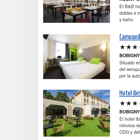
El B&B hot
dobles e i
y baño.
Campanil
★★★
BOBIGNY
Situado e
del aeropu
por la aut
Hotel ib
★★★
BOBIGNY
El hotel I
minutos de
CDG y del