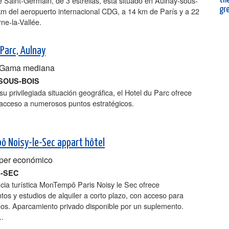
e Saint-Germain, de 3 estrellas, está situado en Aulnay-sous-
gr
km del aeropuerto internacional CDG, a 14 km de París y a 22
ne-la-Vallée.
 Parc, Aulnay
Gama mediana
SOUS-BOIS
su privilegiada situación geográfica, el Hotel du Parc ofrece
 acceso a numerosos puntos estratégicos.
 Noisy-le-Sec appart hôtel
er económico
E-SEC
cia turística MonTempô Paris Noisy le Sec ofrece
os y estudios de alquiler a corto plazo, con acceso para
dos. Aparcamiento privado disponible por un suplemento.
..