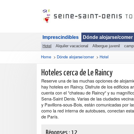
Imprescindibles
Dónde alojarse/comer
Hotel
Alquiler vacacional
Albergue juvenil
camp
Home
>
Dónde alojarse/comer
>
Hotel
Hoteles cerca de Le Raincy
Reserve una de las muchas opciones de alojamien
hay hoteles en Raincy. Disfrute de los edificios a
cuenta con el "chateau de Raincy" y su magnífic
Sena-Saint Denis. Varias de las ciudades vecina
y Pavillons-sous-Bois, están comunicadas por las
como la red interna de autobuses, conectan estas
de París.
Réponses :
12