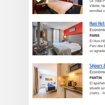
Le Tribe P
Villette, 
sencillas 
Huni Hot
Económi
PARIS
El Huni Hôt
Parc des B
un agradab
Séjours 
Económi
PANTIN
El apartah
situado ju
(metro - l