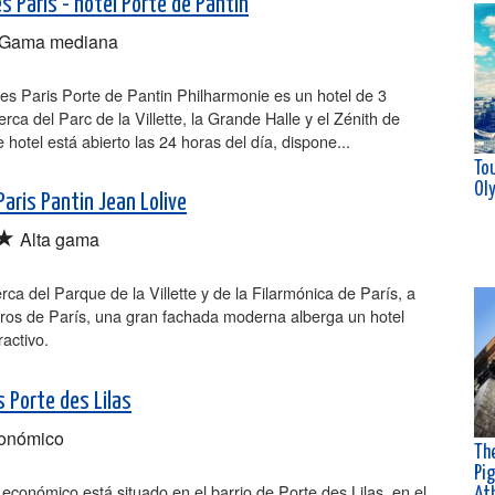
es París - hotel Porte de Pantin
Gama mediana
yles Paris Porte de Pantin Philharmonie es un hotel de 3
cerca del Parc de la Villette, la Grande Halle y el Zénith de
e hotel está abierto las 24 horas del día, dispone...
Tou
Ol
Paris Pantin Jean Lolive
★
Alta gama
rca del Parque de la Villette y de la Filarmónica de París, a
ros de París, una gran fachada moderna alberga un hotel
ractivo.
s Porte des Lilas
onómico
Th
Pig
 económico está situado en el barrio de Porte des Lilas, en el
At