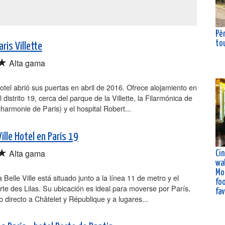
Pè
to
ris Villette
★
Alta gama
otel abrió sus puertas en abril de 2016. Ofrece alojamiento en
 distrito 19, cerca del parque de la Villette, la Filarmónica de
lharmonie de Paris) y el hospital Robert...
Ville Hotel en París 19
★
Alta gama
Ci
wal
Mo
a Belle Ville está situado junto a la línea 11 de metro y el
fo
rte des Lilas. Su ubicación es ideal para moverse por París,
fa
 directo a Châtelet y République y a lugares...