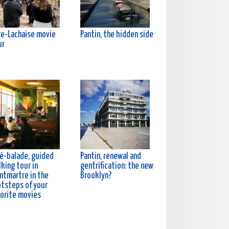
re-Lachaise movie
Pantin, the hidden side
ur
né-balade, guided
Pantin, renewal and
king tour in
gentrification: the new
ntmartre in the
Brooklyn?
otsteps of your
vorite movies