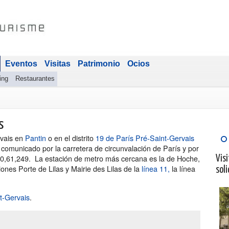
Eventos
Visitas
Patrimonio
Ocios
ing
Restaurantes
s
rvais en
Pantin
o en el distrito
19 de París Pré-Saint-Gervais
 comunicado por la carretera de circunvalación de París y por
170,61,249. La estación de metro más cercana es la de Hoche,
Visi
iones Porte de Lilas y Mairie des Lilas de la
línea 11,
la línea
soli
t-Gervais
.