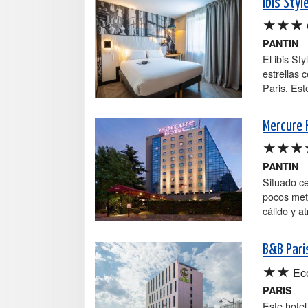
Ibis Styl
★★★
PANTIN
El ibis St
estrellas 
Paris. Est
Mercure 
★★★
PANTIN
Situado ce
pocos met
cálido y at
B&B Pari
★★
Ec
PARIS
Este hotel