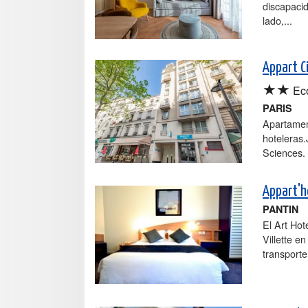
discapacid
lado,...
Appart Ci
★★
Ec
PARIS
Apartamen
hoteleras.
Sciences.
Appart'h
PANTIN
El Art Hot
Villette e
transporte