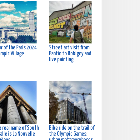
r of the Paris 2024
Street art visit from
ympic Village
Pantin to Bobigny and
live painting
e real name of South
Bike ride on the trail of
alle is La Nouvelle
the Olympic Games:
hènes
urban metamorphoses