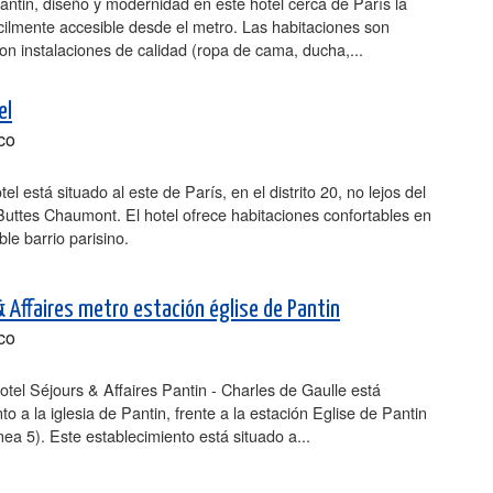
antin, diseño y modernidad en este hotel cerca de París la
fácilmente accesible desde el metro. Las habitaciones son
con instalaciones de calidad (ropa de cama, ducha,...
el
co
el está situado al este de París, en el distrito 20, no lejos del
uttes Chaumont. El hotel ofrece habitaciones confortables en
le barrio parisino.
& Affaires metro estación église de Pantin
co
otel Séjours & Affaires Pantin - Charles de Gaulle está
nto a la iglesia de Pantin, frente a la estación Eglise de Pantin
ínea 5). Este establecimiento está situado a...