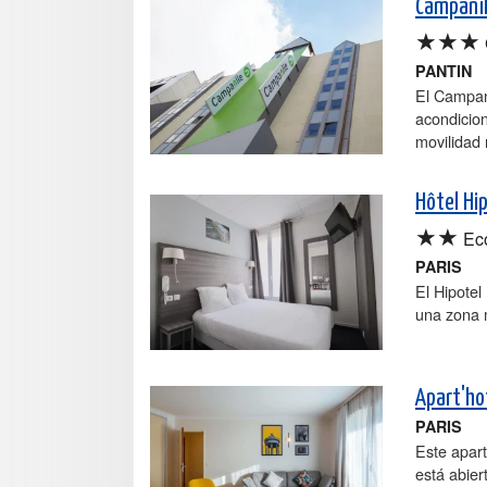
Campanil
★★★
PANTIN
El Campani
acondicio
movilidad 
Hôtel Hi
★★
Ec
PARIS
El Hipotel
una zona m
Apart'ho
PARIS
Este apart
está abier