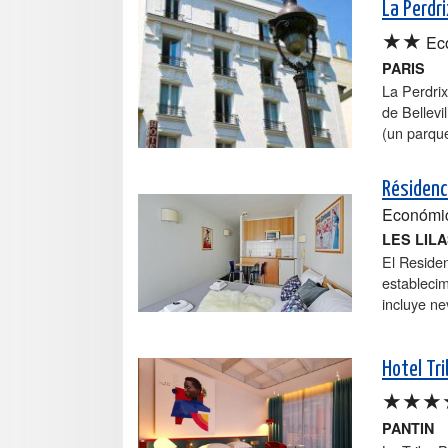
La Perdr
★★
Ec
PARIS
La Perdrix
de Bellevi
(un parque
Résidenc
Económi
LES LIL
El Residen
estableci
incluye ne
Hotel Tr
★★★
PANTIN