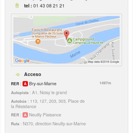
tel :
01 43 08 21 21
Acceso
:
Bry-sur-Marne
1497m
RER
: A1, Noisy le grand
Autopista
: 113, 127, 203, 303, Place de
Autobús
la Résistance
:
Neuilly Plaisance
RER
: N370, direction Neuilly-sur-Marne
Ruta