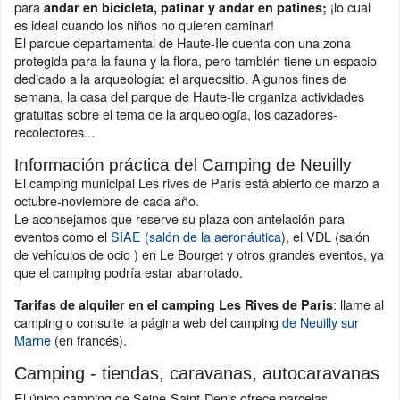
para
¡lo cual
andar en bicicleta, patinar y andar en patines;
es ideal cuando los niños no quieren caminar!
El parque departamental de Haute-Ile cuenta con una zona
protegida para la fauna y la flora, pero también tiene un espacio
dedicado a la arqueología: el arqueositio. Algunos fines de
semana, la casa del parque de Haute-Ile organiza actividades
gratuitas sobre el tema de la arqueología, los cazadores-
recolectores...
Información práctica del Camping de Neuilly
El camping municipal Les rives de París está abierto de marzo a
octubre-noviembre de cada año.
Le aconsejamos que reserve su plaza con antelación para
eventos como el
SIAE (salón de la aeronáutica
), el VDL (salón
de vehículos de ocio ) en Le Bourget y otros grandes eventos, ya
que el camping podría estar abarrotado.
: llame al
Tarifas de alquiler en el camping Les Rives de Paris
camping o consulte la página web del camping
de Neuilly sur
Marne
(en francés).
Camping - tiendas, caravanas, autocaravanas
El único camping de Seine-Saint-Denis ofrece parcelas