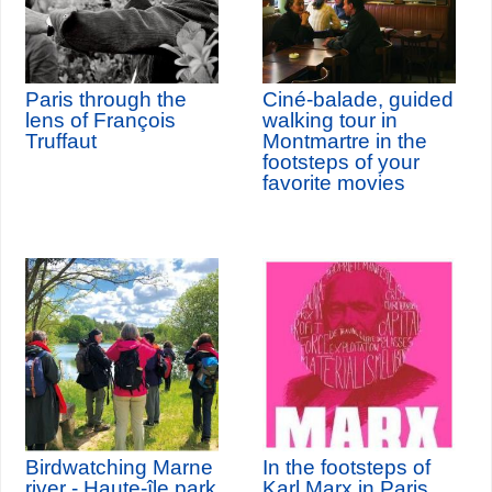
Paris through the
Ciné-balade, guided
lens of François
walking tour in
Truffaut
Montmartre in the
footsteps of your
favorite movies
Birdwatching Marne
In the footsteps of
river - Haute-île park
Karl Marx in Paris