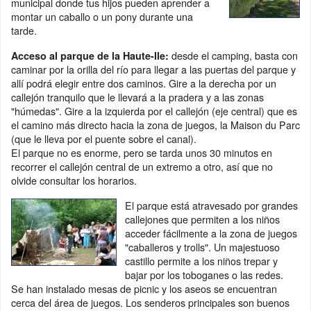
municipal donde tus hijos pueden aprender a
montar un caballo o un pony durante una
tarde.
desde el camping, basta con
Acceso al parque de la Haute-Ile:
caminar por la orilla del río para llegar a las puertas del parque y
allí podrá elegir entre dos caminos. Gire a la derecha por un
callejón tranquilo que le llevará a la pradera y a las zonas
"húmedas". Gire a la izquierda por el callejón (eje central) que es
el camino más directo hacia la zona de juegos, la Maison du Parc
(que le lleva por el puente sobre el canal).
El parque no es enorme, pero se tarda unos 30 minutos en
recorrer el callejón central de un extremo a otro, así que no
olvide consultar los horarios.
El parque está atravesado por grandes
callejones que permiten a los niños
acceder fácilmente a la zona de juegos
"caballeros y trolls". Un majestuoso
castillo permite a los niños trepar y
bajar por los toboganes o las redes.
Se han instalado mesas de picnic y los aseos se encuentran
cerca del área de juegos. Los senderos principales son buenos