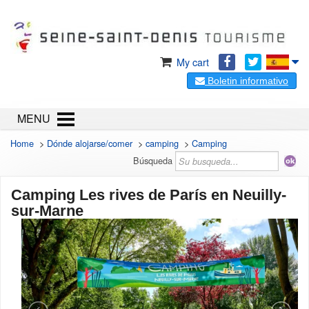
My cart
Boletin informativo
MENU
Home
>
Dónde alojarse/comer
>
camping
>
Camping
Búsqueda
Camping Les rives de París en Neuilly-
sur-Marne