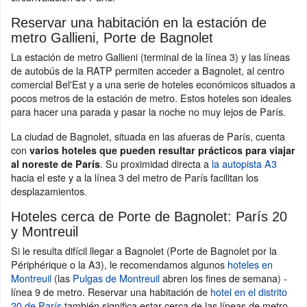
Reservar una habitación en la estación de
metro Gallieni, Porte de Bagnolet
La estación de metro Gallieni (terminal de la línea 3) y las líneas
de autobús de la RATP permiten acceder a Bagnolet, al centro
comercial Bel'Est y a una serie de hoteles económicos situados a
pocos metros de la estación de metro. Estos hoteles son ideales
para hacer una parada y pasar la noche no muy lejos de París.
La ciudad de Bagnolet, situada en las afueras de París, cuenta
con
varios hoteles que pueden resultar prácticos para viajar
. Su proximidad directa a
la autopista A3
al noreste de París
hacia el este y a la línea 3 del metro de París facilitan los
desplazamientos.
Hoteles cerca de Porte de Bagnolet: París 20
y Montreuil
Si le resulta difícil llegar a Bagnolet (Porte de Bagnolet por la
Périphérique o la A3), le recomendamos algunos
hoteles en
Montreuil
(las
Pulgas de Montreuil
abren los fines de semana) -
línea 9 de metro. Reservar una habitación de
hotel en el distrito
20 de París
también significa estar cerca de las líneas de metro