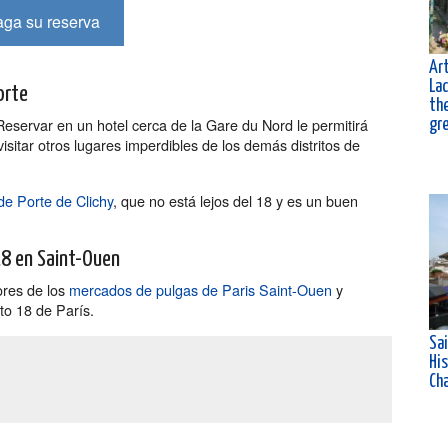
ga su reserva
Art
La
orte
th
 Reservar en un hotel cerca de la Gare du Nord le permitirá
gr
y visitar otros lugares imperdibles de los demás distritos de
de Porte de Clichy
, que no está lejos del 18 y es un buen
 18 en Saint-Ouen
ores de los
mercados de pulgas de Paris Saint-Ouen
y
ito 18 de París.
Sa
His
Ch