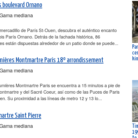
is boulevard Ornano
Gama mediana
mercadillo de París St-Ouen, descubra el auténtico encanto
Ibis París Ornano. Detrás de la fachada histórica, 86
es están dispuestas alrededor de un patio donde se puede...
Par
ce
ki
mières Montmartre París 18º arrondissement
Gama mediana
Lumières Montmartre Paris se encuentra a 15 minutos a pie de
ontmartre y del Sacré Coeur, así como de las Puces de Paris
en. Su proximidad a las líneas de metro 12 y 13 lo...
artre Saint Pierre
Gama mediana
Tim
19
to