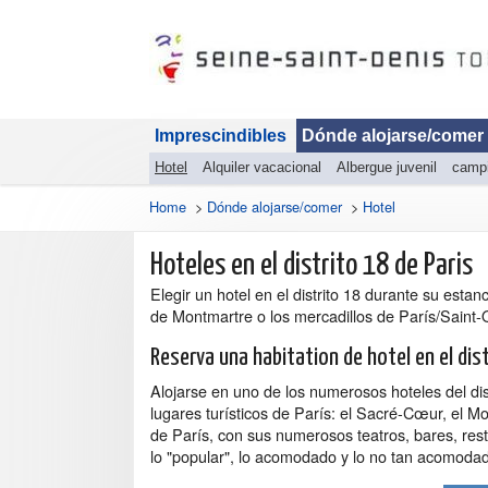
Imprescindibles
Dónde alojarse/comer
Hotel
Alquiler vacacional
Albergue juvenil
camp
Home
>
Dónde alojarse/comer
>
Hotel
Hoteles en el distrito 18 de Paris
Elegir un hotel en el distrito 18 durante su estan
de Montmartre o los mercadillos de París/Saint
Reserva una habitation de hotel en el dis
Alojarse en uno de los numerosos hoteles del dist
lugares turísticos de París: el Sacré-Cœur, el Mou
de París, con sus numerosos teatros, bares, res
lo "popular", lo acomodado y lo no tan acomodad