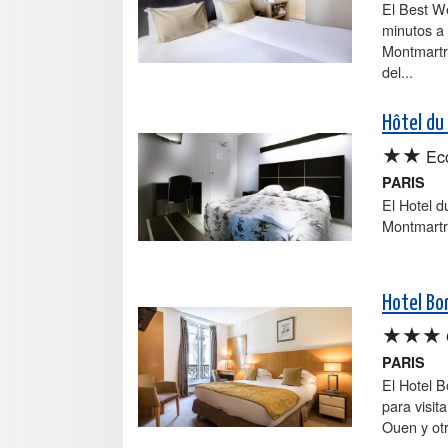
El Best W
minutos a 
Montmartre
del...
Hôtel du
★★
Ec
PARIS
El Hotel d
Montmartre
Hotel Bo
★★★
PARIS
El Hotel B
para visit
Ouen y otr