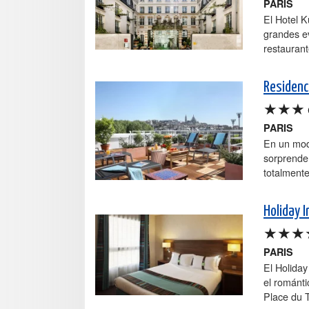
PARIS
El Hotel K
grandes ev
restaurant
Residenc
★★★
PARIS
En un mode
sorprende
totalment
Holiday 
★★★
PARIS
El Holida
el románti
Place du T