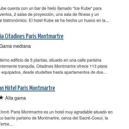
ube cuenta con un bar de hielo llamado "Ice Kube" para
entos, 2 salas de proyección, una sala de fitness y un
e bistronómico. El hotel Kube se ha hecho un hueco en la...
ia Citadines Paris Montmartre
Gama mediana
rno edificio de 5 plantas, situado en una calle parisina
ntemente tranquila, Citadines Montmartre ofrece 113 pisos
e equipados, desde studettes hasta apartamentos de dos...
Inn Hôtel Paris Montmartre
★
Alta gama
y Inn® Paris Montmartre es un hotel muy agradable situado en
co barrio parisino de Montmartre, cerca del Sacré-Coeur, la
ertre...