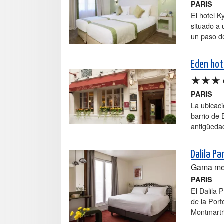
PARIS
El hotel K
situado a 
un paso de
Eden hot
★★★
PARIS
La ubicació
barrio de
antigüeda
Dalila Pa
Gama me
PARIS
El Dalila 
de la Port
Montmartre