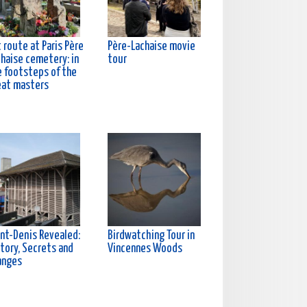
 route at Paris Père
Père-Lachaise movie
chaise cemetery: in
tour
e footsteps of the
eat masters
int-Denis Revealed:
Birdwatching Tour in
tory, Secrets and
Vincennes Woods
anges