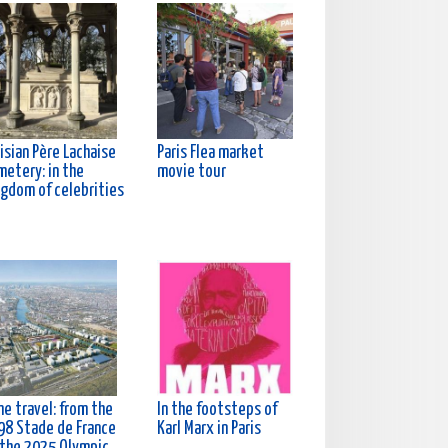
isian Père Lachaise
Paris Flea market
metery: in the
movie tour
ngdom of celebrities
e travel: from the
In the footsteps of
98 Stade de France
Karl Marx in Paris
 the 2025 Olympic