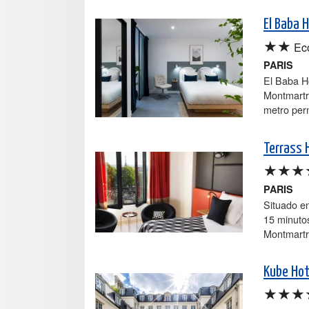
El Baba 
★★
Ec
PARIS
El Baba Hô
Montmartre
metro perm
Terrass 
★★★
PARIS
Situado en
15 minutos
Montmartre
Kube Hote
★★★