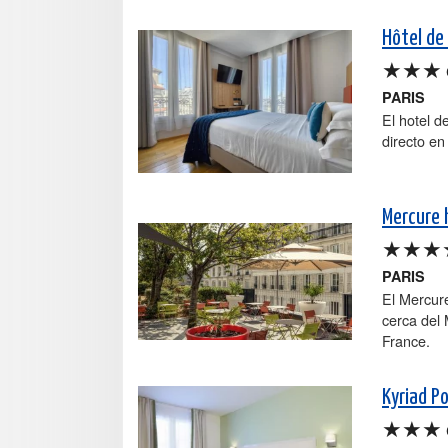
Hôtel de 
★★★
PARIS
El hotel d
directo en
Mercure 
★★★
PARIS
El Mercure
cerca del 
France.
Kyriad P
★★★