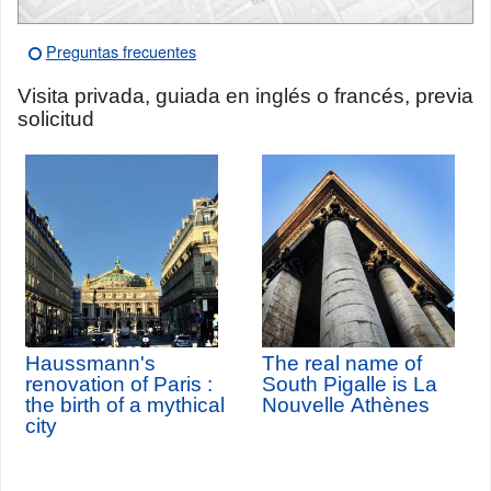
Preguntas frecuentes
Visita privada, guiada en inglés o francés, previa
solicitud
Haussmann's
The real name of
renovation of Paris :
South Pigalle is La
the birth of a mythical
Nouvelle Athènes
city