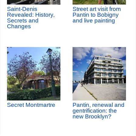
Saint-Denis
Street art visit from
Revealed: History,
Pantin to Bobigny
Secrets and
and live painting
Changes
Secret Montmartre
Pantin, renewal and
gentrification: the
new Brooklyn?