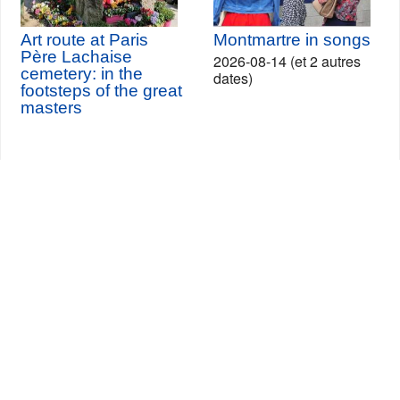
Art route at Paris
Montmartre in songs
Père Lachaise
2026-08-14 (et 2 autres
cemetery: in the
dates)
footsteps of the great
masters
Seine-Saint-Denis Tourisme
140, avenue Jean Lolive
93695 Pantin Cedex
Tél. 01 49 15 98 98
Transportes
¿Quiénes somos?
Viajar en París
Site par
ID-Alizés