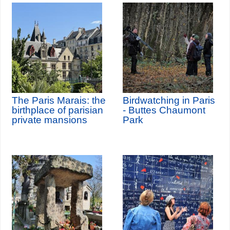
The Paris Marais: the
Birdwatching in Paris
birthplace of parisian
- Buttes Chaumont
private mansions
Park