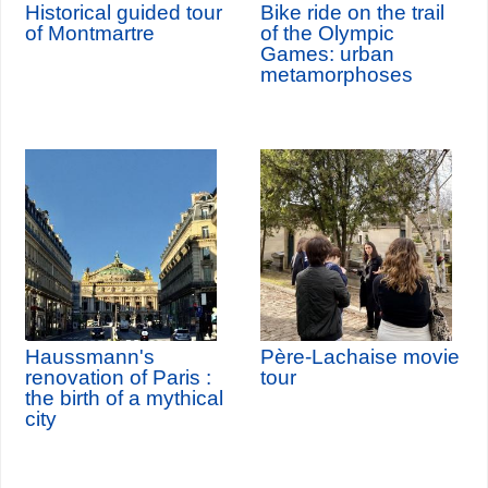
Historical guided tour
Bike ride on the trail
of Montmartre
of the Olympic
Games: urban
metamorphoses
Haussmann's
Père-Lachaise movie
renovation of Paris :
tour
the birth of a mythical
city