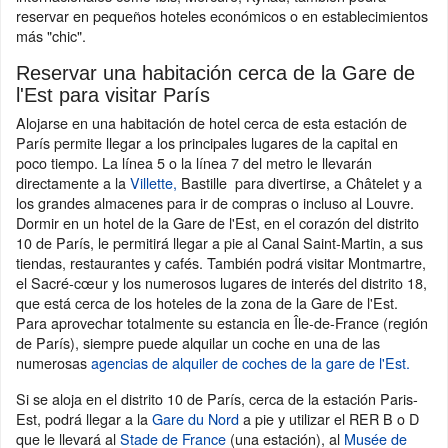
reservar en pequeños hoteles económicos o en establecimientos
más "chic".
Reservar una habitación cerca de la Gare de
l'Est para visitar París
Alojarse en una habitación de hotel cerca de esta estación de
París permite llegar a los principales lugares de la capital en
poco tiempo. La línea 5 o la línea 7 del metro le llevarán
directamente a la
Villette,
Bastille para divertirse, a Châtelet y a
los grandes almacenes para ir de compras o incluso al Louvre.
Dormir en un hotel de la Gare de l'Est, en el corazón del distrito
10 de París, le permitirá llegar a pie al Canal Saint-Martin, a sus
tiendas, restaurantes y cafés. También podrá visitar Montmartre,
el Sacré-cœur y los numerosos lugares de interés del distrito 18,
que está cerca de los hoteles de la zona de la Gare de l'Est.
Para aprovechar totalmente su estancia en Île-de-France (región
de París), siempre puede alquilar un coche en una de las
numerosas
agencias de alquiler de coches de la gare de l'Est.
Si se aloja en el distrito 10 de París, cerca de la estación Paris-
Est, podrá llegar a la
Gare du Nord
a pie y utilizar el RER B o D
que le llevará al
Stade de France
(una estación), al
Musée de