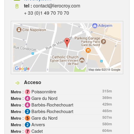
tel :
contact@lerocroy.com
+ 33 (0)1 49 70 70 70
Acceso
:
Poissonnière
315m
Metro
:
Gare du Nord
369m
Metro
:
Barbès-Rochechouart
429m
Metro
:
Barbès-Rochechouart
465m
Metro
:
Gare du Nord
507m
Metro
:
Anvers
580m
Metro
:
Cadet
604m
Metro