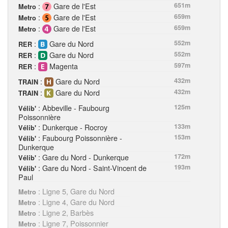
:
Gare de l'Est
651m
Metro
:
Gare de l'Est
659m
Metro
:
Gare de l'Est
659m
Metro
:
Gare du Nord
552m
RER
:
Gare du Nord
552m
RER
:
Magenta
597m
RER
:
Gare du Nord
432m
TRAIN
:
Gare du Nord
432m
TRAIN
: Abbeville - Faubourg
125m
Vélib'
Poissonnière
: Dunkerque - Rocroy
133m
Vélib'
: Faubourg Poissonnière -
153m
Vélib'
Dunkerque
: Gare du Nord - Dunkerque
172m
Vélib'
: Gare du Nord - Saint-Vincent de
193m
Vélib'
Paul
: Ligne 5, Gare du Nord
Metro
: Ligne 4, Gare du Nord
Metro
: Ligne 2, Barbès
Metro
: Ligne 7, Poissonnier
Metro