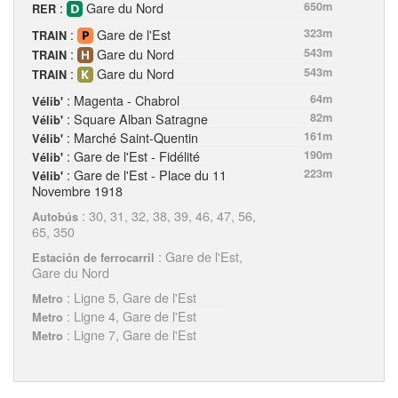
:
Gare du Nord
650m
RER
:
Gare de l'Est
323m
TRAIN
:
Gare du Nord
543m
TRAIN
:
Gare du Nord
543m
TRAIN
: Magenta - Chabrol
64m
Vélib'
: Square Alban Satragne
82m
Vélib'
: Marché Saint-Quentin
161m
Vélib'
: Gare de l'Est - Fidélité
190m
Vélib'
: Gare de l'Est - Place du 11
223m
Vélib'
Novembre 1918
: 30, 31, 32, 38, 39, 46, 47, 56,
Autobús
65, 350
: Gare de l'Est,
Estación de ferrocarril
Gare du Nord
: Ligne 5, Gare de l'Est
Metro
: Ligne 4, Gare de l'Est
Metro
: Ligne 7, Gare de l'Est
Metro