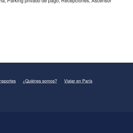
ha, Parking privado de pago, Recepciones, Ascensor
nsportes
¿Quiénes somos?
Viajar en París