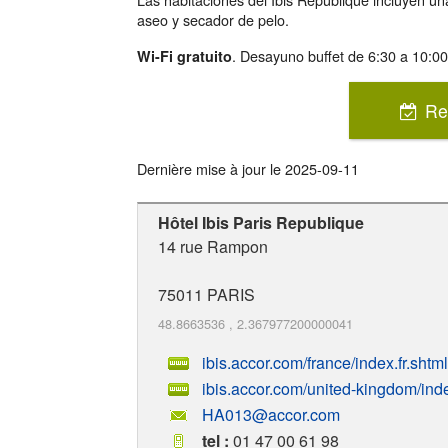
aseo y secador de pelo.
. Desayuno buffet de 6:30 a 10:0
Wi-Fi gratuito
Re
Dernière mise à jour le
2025-09-11
Hôtel Ibis Paris Republique
14 rue Rampon
75011
PARIS
48.8663536
,
2.367977200000041
ibis.accor.com/france/index.fr.shtml
ibis.accor.com/united-kingdom/ind
HA013@accor.com
tel :
01 47 00 61 98