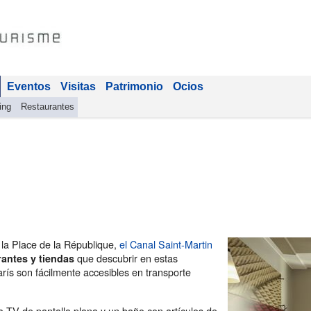
Eventos
Visitas
Patrimonio
Ocios
ing
Restaurantes
 la Place de la République,
el Canal Saint-Martin
que descubrir en estas
rantes y tiendas
rís son fácilmente accesibles en transporte
a TV de pantalla plana y un baño con artículos de