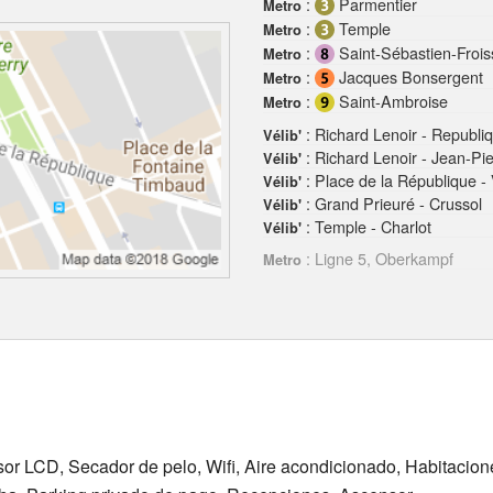
:
Parmentier
Metro
:
Temple
Metro
:
Saint-Sébastien-Frois
Metro
:
Jacques Bonsergent
Metro
:
Saint-Ambroise
Metro
: Richard Lenoir - Republi
Vélib'
: Richard Lenoir - Jean-Pi
Vélib'
: Place de la République - 
Vélib'
: Grand Prieuré - Crussol
Vélib'
: Temple - Charlot
Vélib'
: Ligne 5, Oberkampf
Metro
isor LCD, Secador de pelo, Wifi, Aire acondicionado, Habitacio