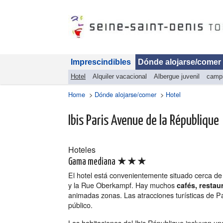
Imprescindibles
Dónde alojarse/comer
Hotel
Alquiler vacacional
Albergue juvenil
camp
Home
>
Dónde alojarse/comer
>
Hotel
Ibis Paris Avenue de la République
Hoteles
★★★
Gama mediana
El hotel está convenientemente situado cerca de
y la Rue Oberkampf. Hay muchos
cafés, restau
animadas zonas. Las atracciones turísticas de Pa
público.
Las habitaciones del Ibis République incluyen un