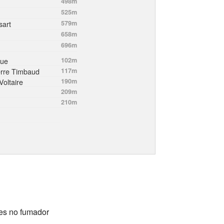
498m
525m
sart
579m
658m
696m
que
102m
erre Timbaud
117m
Voltaire
190m
209m
210m
nes no fumador