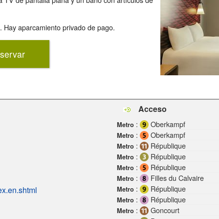
0. Hay aparcamiento privado de pago.
servar
Acceso
:
Oberkampf
Metro
:
Oberkampf
Metro
:
République
Metro
:
République
Metro
:
République
Metro
:
Filles du Calvaire
Metro
:
République
ex.en.shtml
Metro
:
République
Metro
:
Goncourt
Metro