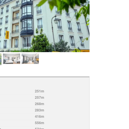
251m
257m
268m
283m
416m
556m
574m