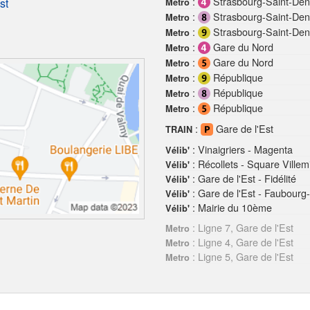
:
Strasbourg-Saint-Den
st
Metro
:
Strasbourg-Saint-Den
Metro
:
Strasbourg-Saint-Den
Metro
:
Gare du Nord
Metro
:
Gare du Nord
Metro
:
République
Metro
:
République
Metro
:
République
Metro
:
Gare de l'Est
TRAIN
: Vinaigriers - Magenta
Vélib'
: Récollets - Square Villem
Vélib'
: Gare de l'Est - Fidélité
Vélib'
: Gare de l'Est - Faubourg
Vélib'
: Mairie du 10ème
Vélib'
: Ligne 7, Gare de l'Est
Metro
: Ligne 4, Gare de l'Est
Metro
: Ligne 5, Gare de l'Est
Metro