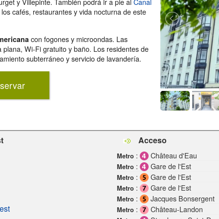
rget y Villepinte. También podrá ir a pie al
Canal
 los cafés, restaurantes y vida nocturna de este
con fogones y microondas. Las
mericana
plana, Wi-Fi gratuito y baño. Los residentes de
miento subterráneo y servicio de lavandería.
servar
t
Acceso
:
Château d'Eau
Metro
:
Gare de l'Est
Metro
:
Gare de l'Est
Metro
:
Gare de l'Est
Metro
:
Jacques Bonsergent
Metro
est
:
Château-Landon
Metro