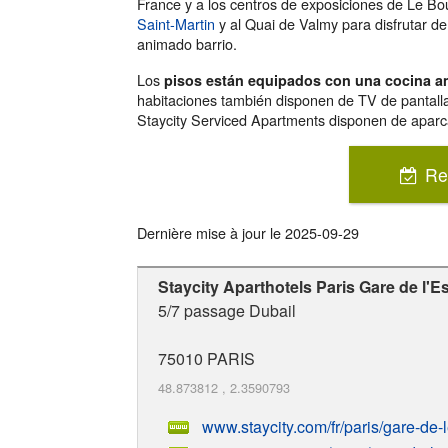
France y a los centros de exposiciones de Le Bou
Saint-Martin
y al Quai de Valmy para disfrutar de
animado barrio.
Los
pisos están equipados con una cocina a
habitaciones también disponen de TV de pantalla 
Staycity Serviced Apartments disponen de aparca
Re
Dernière mise à jour le
2025-09-29
Staycity Aparthotels Paris Gare de l'Es
5/7 passage Dubail
75010
PARIS
48.873812
,
2.3590793
www.staycity.com/fr/paris/gare-de-l