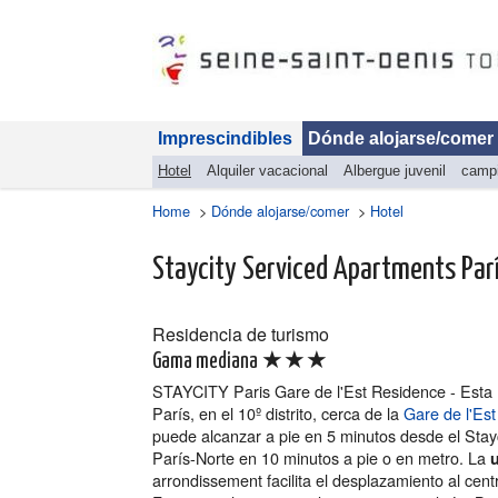
Imprescindibles
Dónde alojarse/comer
Hotel
Alquiler vacacional
Albergue juvenil
camp
Home
>
Dónde alojarse/comer
>
Hotel
Staycity Serviced Apartments París
Residencia de turismo
★★★
Gama mediana
STAYCITY Paris Gare de l'Est Residence - Esta r
París, en el 10º distrito, cerca de la
Gare de l'Est
puede alcanzar a pie en 5 minutos desde el Stay
París-Norte en 10 minutos a pie o en metro. La
u
arrondissement facilita el desplazamiento al cent