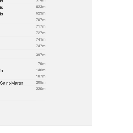
is
is
623m
is
623m
707m
717m
727m
741m
747m
397m
79m
in
146m
187m
-Saint-Martin
205m
220m