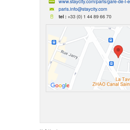
www.staycity.com/paris/gare-de-l-e
paris.info@staycity.com
tel :
+33 (0) 1 44 89 66 70