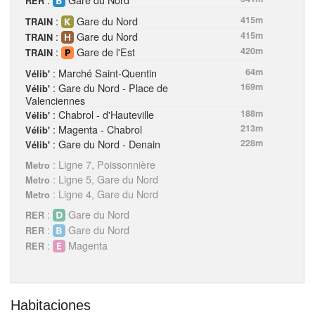
RER
:
Gare du Nord
415m
TRAIN
:
Gare du Nord
415m
TRAIN
:
Gare de l'Est
420m
TRAIN
: Marché Saint-Quentin
64m
Vélib'
: Gare du Nord - Place de
169m
Vélib'
Valenciennes
: Chabrol - d'Hauteville
188m
Vélib'
: Magenta - Chabrol
213m
Vélib'
: Gare du Nord - Denain
228m
Vélib'
: Ligne 7, Poissonnière
Metro
: Ligne 5, Gare du Nord
Metro
: Ligne 4, Gare du Nord
Metro
:
Gare du Nord
RER
:
Gare du Nord
RER
:
Magenta
RER
Habitaciones