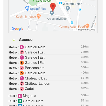
Acceso
:
Gare du Nord
286m
Metro
:
Gare de l'Est
349m
Metro
:
Gare de l'Est
352m
Metro
:
Gare de l'Est
356m
Metro
:
Poissonnière
366m
Metro
:
Gare du Nord
406m
Metro
:
Château d'Eau
581m
Metro
:
Château-Landon
609m
Metro
:
Cadet
692m
Metro
:
Magenta
508m
RER
:
Gare du Nord
541m
RER
:
Gare du Nord
541m