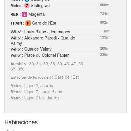
:
Stalingrad
606m
Metro
:
Magenta
724m
RER
:
Gare de l'Est
692m
TRAIN
: Louis Blanc - Jemmapes
8m
Vélib'
: Alexandre Parodi - Quai de
133m
Vélib'
Valmy
: Quai de Valmy
209m
Vélib'
: Place du Colonel Fabien
230m
Vélib'
: 30, 31, 32, 38, 39, 46, 47, 56,
Autobús
65, 350
: Gare de l'Est
Estación de ferrocarril
: Ligne 2, Jaurès
Metro
: Ligne 7, Louis Blanc
Metro
: Ligne 7 bis, Jaurès
Metro
Habitaciones