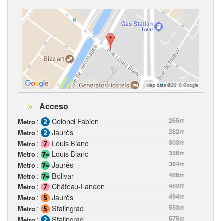
Acceso
:
Colonel Fabien
265m
Metro
:
Jaurès
282m
Metro
:
Louis Blanc
303m
Metro
:
Louis Blanc
356m
Metro
:
Jaurès
364m
Metro
:
Bolivar
466m
Metro
:
Château-Landon
483m
Metro
:
Jaurès
494m
Metro
:
Stalingrad
553m
Metro
:
Stalingrad
575m
Metro