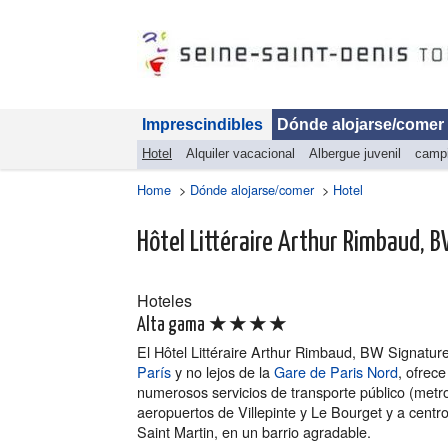
Imprescindibles
Dónde alojarse/comer
Hotel
Alquiler vacacional
Albergue juvenil
camp
Home
>
Dónde alojarse/comer
>
Hotel
Hôtel Littéraire Arthur Rimbaud, B
Hoteles
★★★★
Alta gama
El Hôtel Littéraire Arthur Rimbaud, BW Signature
París
y no lejos de la
Gare de Paris Nord
, ofrece
numerosos servicios de transporte público (metr
aeropuertos de Villepinte y Le Bourget y a centr
Saint Martin, en un barrio agradable.