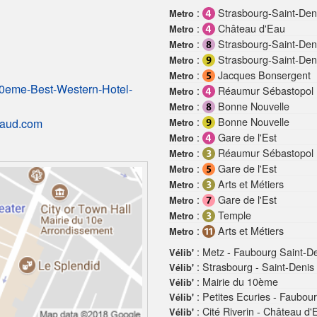
:
Strasbourg-Saint-Den
Metro
:
Château d'Eau
Metro
:
Strasbourg-Saint-Den
Metro
:
Strasbourg-Saint-Den
Metro
:
Jacques Bonsergent
Metro
-10eme-Best-Western-Hotel-
:
Réaumur Sébastopol
Metro
:
Bonne Nouvelle
Metro
:
Bonne Nouvelle
mbaud.com
Metro
:
Gare de l'Est
Metro
:
Réaumur Sébastopol
Metro
:
Gare de l'Est
Metro
:
Arts et Métiers
Metro
:
Gare de l'Est
Metro
:
Temple
Metro
:
Arts et Métiers
Metro
: Metz - Faubourg Saint-D
Vélib'
: Strasbourg - Saint-Denis
Vélib'
: Mairie du 10ème
Vélib'
: Petites Ecuries - Faubou
Vélib'
: Cité Riverin - Château d'
Vélib'