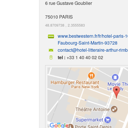
6 rue Gustave Goublier
75010
PARIS
48.8709738
,
2.3555583
www.bestwestern.fr/fr/hotel-paris
Faubourg-Saint-Martin-93728
contact@hotel-litteraire-arthur-ri
tel :
+33 1 40 40 02 02