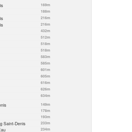
is
169m
188m
is
216m
is
216m
432m
512m
518m
518m
583m
585m
601m
605m
616m
626m
634m
enis
149m
178m
193m
rg Saint-Denis
233m
Eau
234m