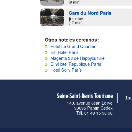
(9 min)
Gare du Nord Paris
1.2 km
(17 min)
Otros hoteles cercanos :
Hotel Le Grand Quartier
Est Hotel Paris
Magenta 38 de Happyculture
El 9Hotel République París
Hotel Solly París
Seine-Saint-Denis Tourisme
Tra
140, avenue Jean Lolive
93695 Pantin Cedex
Tél. 01 49 15 98 98