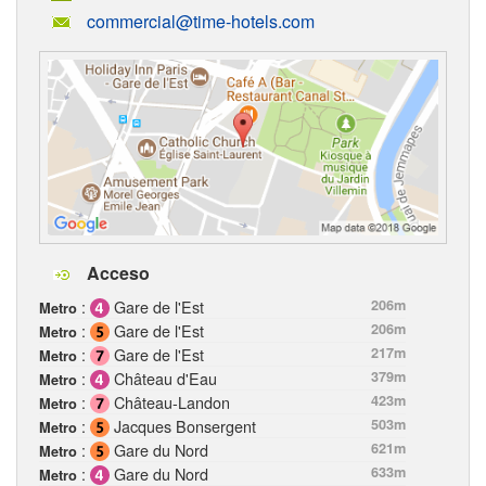
commercial@time-hotels.com
Acceso
:
Gare de l'Est
206m
Metro
:
Gare de l'Est
206m
Metro
:
Gare de l'Est
217m
Metro
:
Château d'Eau
379m
Metro
:
Château-Landon
423m
Metro
:
Jacques Bonsergent
503m
Metro
:
Gare du Nord
621m
Metro
:
Gare du Nord
633m
Metro