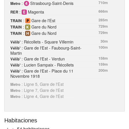
:
Strasbourg-Saint-Denis
710m
Metro
:
Magenta
666m
RER
:
Gare de l'Est
285m
TRAIN
:
Gare du Nord
729m
TRAIN
:
Gare du Nord
729m
TRAIN
: Récollets - Square Villemin
30m
Vélib'
: Gare de l'Est - Faubourg-Saint-
100m
Vélib'
Martin
: Gare de l'Est - Verdun
158m
Vélib'
: Lucien Sampaix - Récollets
159m
Vélib'
: Gare de l'Est - Place du 11
200m
Vélib'
Novembre 1918
: Ligne 5, Gare de l'Est
Metro
: Ligne 7, Gare de l'Est
Metro
: Ligne 4, Gare de l'Est
Metro
Habitaciones
54 habitaciones