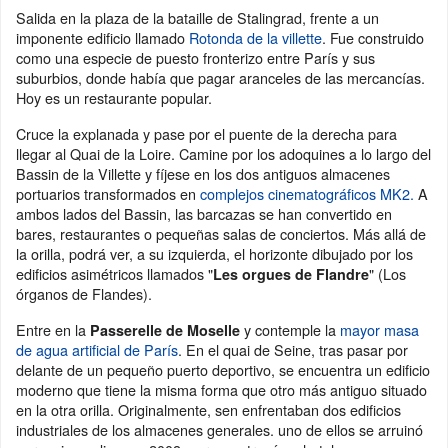
Salida en la plaza de la bataille de Stalingrad, frente a un
imponente edificio llamado
Rotonda de la villette
. Fue construido
como una especie de puesto fronterizo entre París y sus
suburbios, donde había que pagar aranceles de las mercancías.
Hoy es un restaurante popular.
Cruce la explanada y pase por el puente de la derecha para
llegar al Quai de la Loire. Camine por los adoquines a lo largo del
Bassin de la Villette y fíjese en los dos antiguos almacenes
portuarios transformados en
complejos cinematográficos MK2.
A
ambos lados del Bassin, las barcazas se han convertido en
bares, restaurantes o pequeñas salas de conciertos. Más allá de
la orilla, podrá ver, a su izquierda, el horizonte dibujado por los
edificios asimétricos llamados "
" (Los
Les orgues de Flandre
órganos de Flandes).
Entre en la
y contemple la
mayor masa
Passerelle de Moselle
de agua artificial de París
. En el quai de Seine, tras pasar por
delante de un pequeño puerto deportivo, se encuentra un edificio
moderno que tiene la misma forma que otro más antiguo situado
en la otra orilla. Originalmente, sen enfrentaban dos edificios
industriales de los almacenes generales. uno de ellos se arruinó