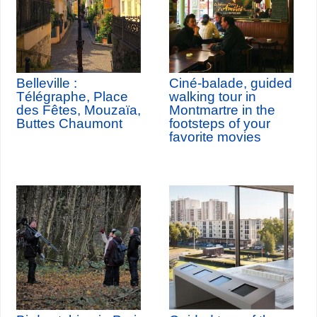
Belleville :
Ciné-balade, guided
Télégraphe, Place
walking tour in
des Fêtes, Mouzaïa,
Montmartre in the
Buttes Chaumont
footsteps of your
favorite movies