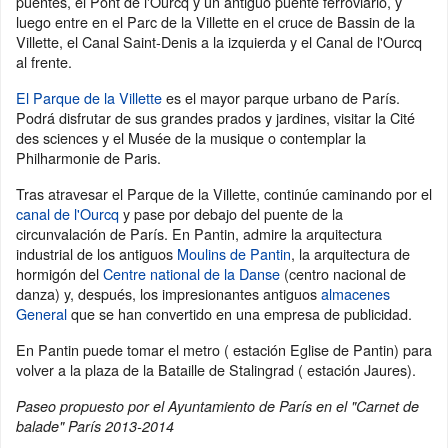
puentes, el Pont de l'Ourcq y un antiguo puente ferroviario, y
luego entre en el Parc de la Villette en el cruce de Bassin de la
Villette, el Canal Saint-Denis a la izquierda y el Canal de l'Ourcq
al frente.
El Parque de la Villette
es el mayor parque urbano de París.
Podrá disfrutar de sus grandes prados y jardines, visitar la Cité
des sciences y el Musée de la musique o contemplar la
Philharmonie de Paris.
Tras atravesar el Parque de la Villette, continúe caminando por el
canal de l'Ourcq
y pase por debajo del puente de la
circunvalación de París. En Pantin, admire la arquitectura
industrial de los antiguos
Moulins de Pantin
, la arquitectura de
hormigón del
Centre national de la Danse
(centro nacional de
danza) y, después, los impresionantes antiguos
almacenes
General
que se han convertido en una empresa de publicidad.
En Pantin puede tomar el metro ( estación Eglise de Pantin) para
volver a la plaza de la Bataille de Stalingrad ( estación Jaures).
Paseo propuesto por el Ayuntamiento de París en el "Carnet de
balade" París 2013-2014