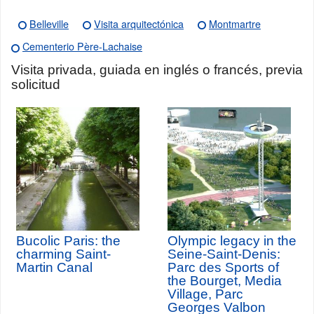
Belleville
Visita arquitectónica
Montmartre
Cementerio Père-Lachaise
Visita privada, guiada en inglés o francés, previa
solicitud
Bucolic Paris: the
Olympic legacy in the
charming Saint-
Seine-Saint-Denis:
Martin Canal
Parc des Sports of
the Bourget, Media
Village, Parc
Georges Valbon