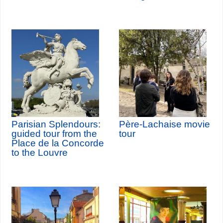
Parisian Splendours:
Père-Lachaise movie
guided tour from the
tour
Place de la Concorde
to the Louvre