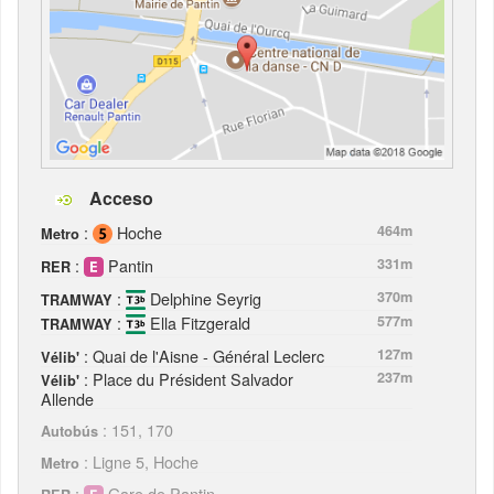
Acceso
:
Hoche
464m
Metro
:
Pantin
331m
RER
:
Delphine Seyrig
370m
TRAMWAY
:
Ella Fitzgerald
577m
TRAMWAY
: Quai de l'Aisne - Général Leclerc
127m
Vélib'
: Place du Président Salvador
237m
Vélib'
Allende
: 151, 170
Autobús
: Ligne 5, Hoche
Metro
:
Gare de Pantin