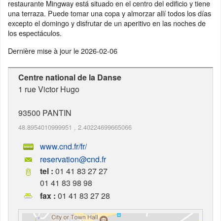
restaurante Mingway está situado en el centro del edificio y tiene
una terraza. Puede tomar una copa y almorzar allí todos los días
excepto el domingo y disfrutar de un aperitivo en las noches de
los espectáculos.
Dernière mise à jour le
2026-02-06
Centre national de la Danse
1 rue Victor Hugo
93500
PANTIN
48.8954010999951
,
2.40224699665066
www.cnd.fr/fr/
reservation@cnd.fr
tel :
01 41 83 27 27
01 41 83 98 98
fax :
01 41 83 27 28