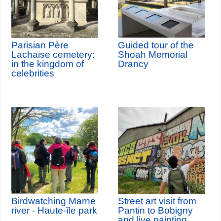
Parisian Père
Guided tour of the
Lachaise cemetery:
Shoah Memorial
in the kingdom of
Drancy
celebrities
Birdwatching Marne
Street art visit from
river - Haute-île park
Pantin to Bobigny
and live painting