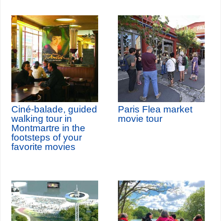
Ciné-balade, guided
Paris Flea market
walking tour in
movie tour
Montmartre in the
footsteps of your
favorite movies