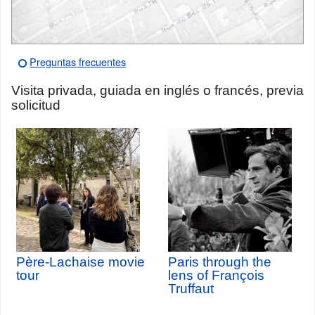
Preguntas frecuentes
Visita privada, guiada en inglés o francés, previa
solicitud
Père-Lachaise movie
Paris through the
tour
lens of François
Truffaut