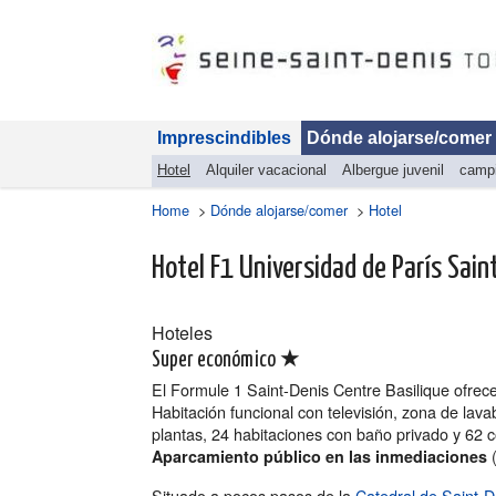
Imprescindibles
Dónde alojarse/comer
Hotel
Alquiler vacacional
Albergue juvenil
camp
Home
>
Dónde alojarse/comer
>
Hotel
Hotel F1 Universidad de París Sain
Hoteles
★
Super económico
El Formule 1 Saint-Denis Centre Basilique ofrece
Habitación funcional con televisión, zona de lava
plantas, 24 habitaciones con baño privado y 62 
(
Aparcamiento público en las inmediaciones
Situado a pocos pasos de la
Catedral de Saint-D