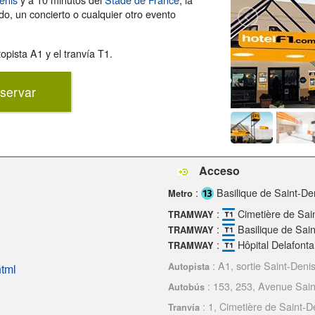
ido, un concierto o cualquier otro evento
opista A1 y el tranvía T1.
servar
Acceso
:
Basilique de Saint-De
Metro
:
Cimetière de Sai
TRAMWAY
:
Basilique de Sain
TRAMWAY
:
Hôpital Delafonta
TRAMWAY
: A1, sortie Saint-Deni
Autopista
html
: 153, 253, Avenue Sai
Autobús
: 1, Cimetière de Saint-D
Tranvía