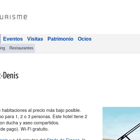
Eventos
Visitas
Patrimonio
Ocios
ing
Restaurantes
t-Denis
 habitaciones al precio más bajo posible.
bo para 1, 2 o 3 personas. Este hotel tiene 2
con ducha y aseo compartidos.
de pago). Wi-Fi gratuito.
enis
y a 10 minutos del
Stade de France
, la