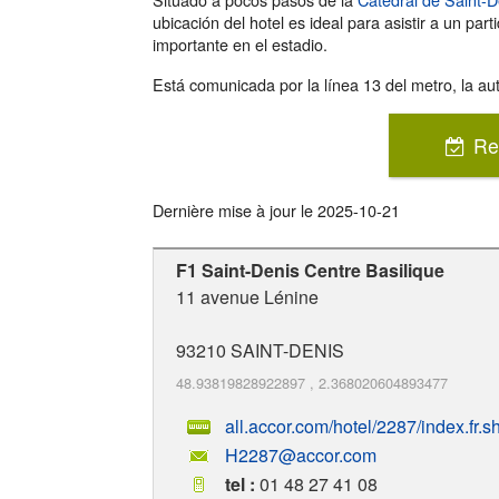
ubicación del hotel es ideal para asistir a un part
importante en el estadio.
Está comunicada por la línea 13 del metro, la aut
Re
Dernière mise à jour le
2025-10-21
F1 Saint-Denis Centre Basilique
11 avenue Lénine
93210
SAINT-DENIS
48.93819828922897
,
2.368020604893477
all.accor.com/hotel/2287/index.fr.s
H2287@accor.com
tel :
01 48 27 41 08