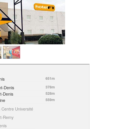
nis
651m
nt-Denis
378m
t-Denis
528m
ine
559m
s Centre Université
nt-Remy
enis