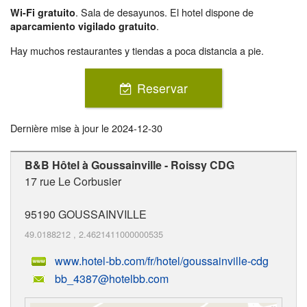
. Sala de desayunos. El hotel dispone de
Wi-Fi gratuito
.
aparcamiento vigilado gratuito
Hay muchos restaurantes y tiendas a poca distancia a pie.
Reservar
Dernière mise à jour le
2024-12-30
B&B Hôtel à Goussainville - Roissy CDG
17 rue Le Corbusier
95190
GOUSSAINVILLE
49.0188212
,
2.4621411000000535
www.hotel-bb.com/fr/hotel/goussainville-cdg
bb_4387@hotelbb.com