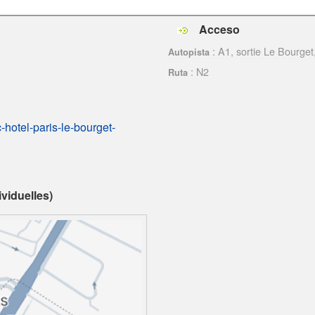
Acceso
: A1, sortie Le Bourget
Autopista
: N2
Ruta
-hotel-paris-le-bourget-
viduelles)