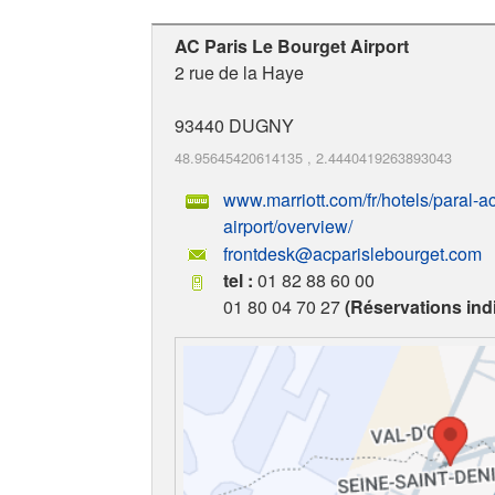
AC Paris Le Bourget Airport
2 rue de la Haye
93440
DUGNY
48.95645420614135
,
2.4440419263893043
www.marriott.com/fr/hotels/paral-ac
airport/overview/
frontdesk@acparislebourget.com
tel :
01 82 88 60 00
01 80 04 70 27
(Réservations indi