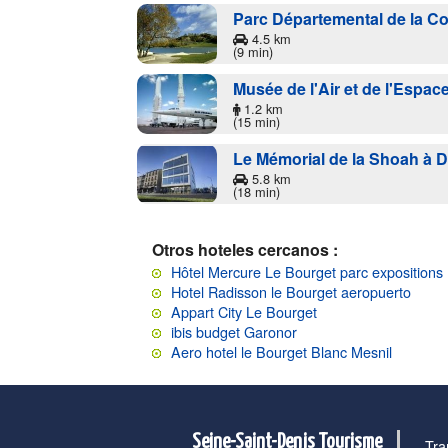
Parc Départemental de la C
4.5 km
(9 min)
Musée de l'Air et de l'Espac
1.2 km
(15 min)
Le Mémorial de la Shoah à 
5.8 km
(18 min)
Otros hoteles cercanos :
Hôtel Mercure Le Bourget parc expositions
Hotel Radisson le Bourget aeropuerto
Appart City Le Bourget
ibis budget Garonor
Aero hotel le Bourget Blanc Mesnil
Seine-Saint-Denis Tourisme
Tra