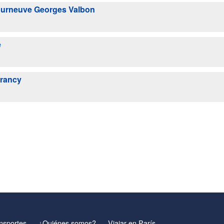
ourneuve Georges Valbon
e
Drancy
nsportes
¿Quiénes somos?
Viajar en París