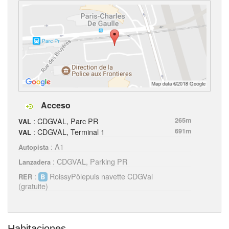
Acceso
: CDGVAL, Parc PR
265m
VAL
: CDGVAL, Terminal 1
691m
VAL
: A1
Autopista
: CDGVAL, Parking PR
Lanzadera
:
RoissyPôlepuis navette CDGVal
RER
(gratuite)
Habitaciones