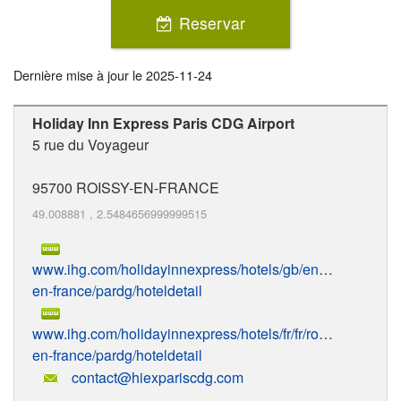
Reservar
Dernière mise à jour le
2025-11-24
Holiday Inn Express Paris CDG Airport
5 rue du Voyageur
95700
ROISSY-EN-FRANCE
49.008881
,
2.5484656999999515
www.ihg.com/holidayinnexpress/hotels/gb/en/roissy-
en-france/pardg/hoteldetail
www.ihg.com/holidayinnexpress/hotels/fr/fr/roissy-
en-france/pardg/hoteldetail
contact@hiexpariscdg.com