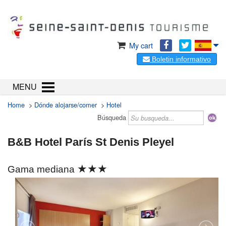
My cart
Boletin informativo
MENU
Home
>
Dónde alojarse/comer
>
Hotel
Búsqueda
B&B Hotel París St Denis Pleyel
★★★
Gama mediana