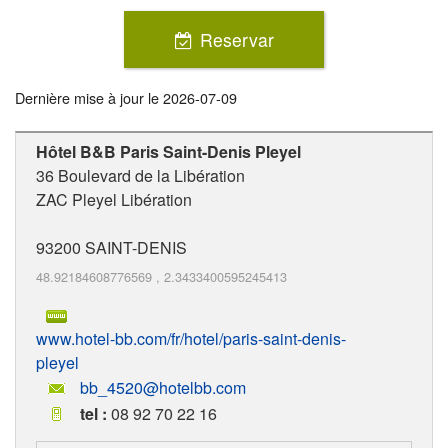
Reservar
Dernière mise à jour le
2026-07-09
Hôtel B&B Paris Saint-Denis Pleyel
36 Boulevard de la Libération
ZAC Pleyel Libération
93200
SAINT-DENIS
48.92184608776569
,
2.3433400595245413
www.hotel-bb.com/fr/hotel/paris-saint-denis-
pleyel
bb_4520@hotelbb.com
tel :
08 92 70 22 16