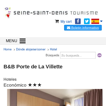
My cart
Boletin informativo
MENU
Home
>
Dónde alojarse/comer
>
Hotel
Búsqueda
B&B Porte de La Villette
Hoteles
★★★
Económico