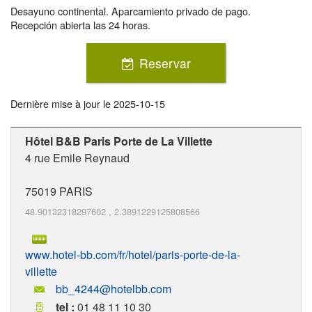
Desayuno continental. Aparcamiento privado de pago.
Recepción abierta las 24 horas.
Reservar
Dernière mise à jour le
2025-10-15
Hôtel B&B Paris Porte de La Villette
4 rue Emile Reynaud
75019
PARIS
48.90132318297602
,
2.3891229125808566
www.hotel-bb.com/fr/hotel/paris-porte-de-la-
villette
bb_4244@hotelbb.com
tel :
01 48 11 10 30