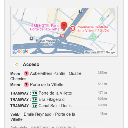
Acceso
:
Aubervilliers Pantin - Quatre
355m
Metro
Chemins
:
Porte de la Villette
511m
Metro
:
Porte de la Villette
471m
TRAMWAY
:
Ella Fitzgerald
608m
TRAMWAY
:
Canal Saint-Denis
690m
TRAMWAY
: Emile Reynaud - Porte de la
48m
Vélib'
Villette
: Périphérique, porte de la
Autopista