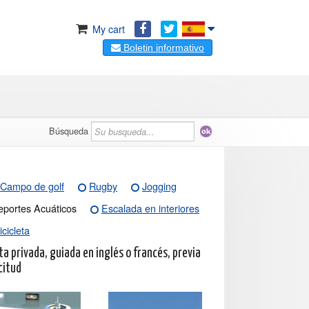
My cart
Boletin informativo
Búsqueda
Campo de golf
Rugby
Jogging
eportes Acuáticos
Escalada en interiores
icicleta
ta privada, guiada en inglés o francés, previa
citud