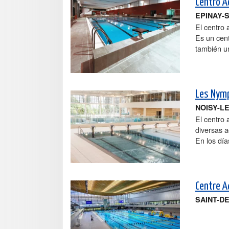
Centro A
EPINAY-
El centro 
Es un cent
también un
Les Nym
NOISY-L
El centro
diversas a
En los día
Centre A
SAINT-D