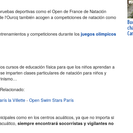
pruebas deportivas como el Open de France de Natación
al de l'Ourcq también acogen a competiciones de natación como
Buc
ch
ntrenamientos y competiciones durante los
juegos olímpicos
Ca
e los cursos de educación física para que los niños aprendan a
 imparten clases particulares de natación para niños y
arinismo…
Relacionado:
rís la Villette
-
Open Swim Stars París
icipales como en los centros acuáticos, ya que no importa si
 acuático,
siempre encontrará socorristas y vigilantes no