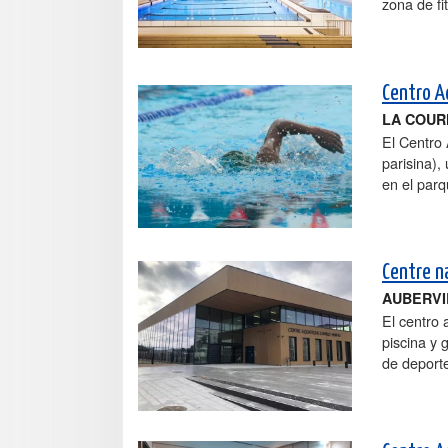
zona de fi
Centro A
LA COU
El Centro
parisina),
en el parq
Centre n
AUBERVI
El centro 
piscina y 
de deporte