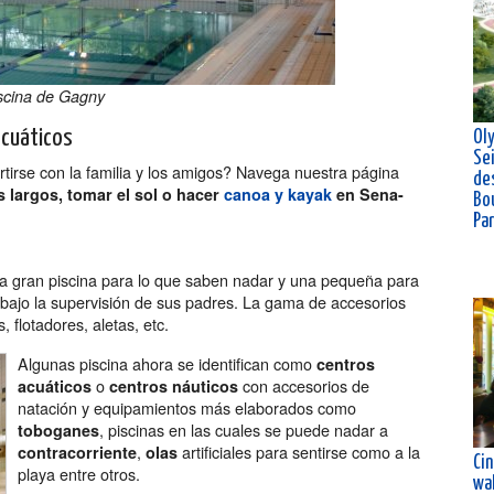
scina de Gagny
acuáticos
Ol
Se
rtirse con la familia y los amigos? Navega nuestra página
de
s largos, tomar el sol o hacer
canoa y kayak
en Sena-
Bou
Pa
 gran piscina para lo que saben nadar y una pequeña para
bajo la supervisión de sus padres. La gama de accesorios
flotadores, aletas, etc.
Algunas piscina ahora se identifican como
centros
o
con accesorios de
acuáticos
centros náuticos
natación y equipamientos más elaborados como
, piscinas en las cuales se puede nadar a
toboganes
,
artificiales para sentirse como a la
contracorriente
olas
Ci
playa entre otros.
wal