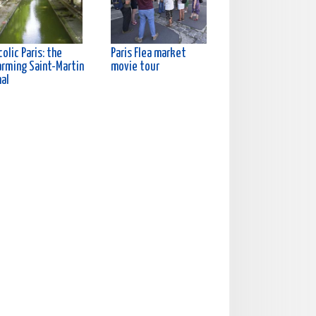
olic Paris: the
Paris Flea market
arming Saint-Martin
movie tour
nal