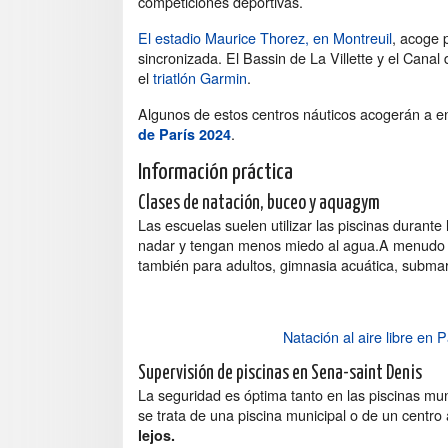
competiciones deportivas.
El estadio Maurice Thorez, en Montreuil
, acoge 
sincronizada. El Bassin de La Villette y el Can
el
triatlón Garmin
.
Algunos de estos centros náuticos acogerán a e
.
de París 2024
Información práctica
Clases de natación, buceo y aquagym
Las escuelas suelen utilizar las piscinas durant
nadar y tengan menos miedo al agua.A menudo se
también para adultos, gimnasia acuática, subm
Natación al aire libre en Pa
Supervisión de piscinas en Sena-saint Denis
La seguridad es óptima tanto en las piscinas mun
se trata de una piscina municipal o de un centro
lejos.