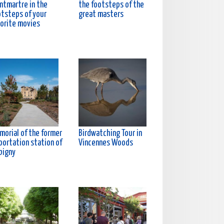
ntmartre in the
the footsteps of the
otsteps of your
great masters
vorite movies
morial of the former
Birdwatching Tour in
portation station of
Vincennes Woods
bigny