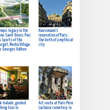
ympic legacy in the
Haussmann's
ine-Saint-Denis: Parc
renovation of Paris :
s Sports of the
the birth of a mythical
rget, Media Village,
city
rc Georges Valbon
né-balade, guided
Art route at Paris Père
king tour in
Lachaise cemetery: in