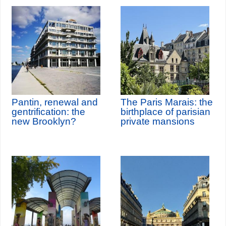
Pantin, renewal and
The Paris Marais: the
gentrification: the
birthplace of parisian
new Brooklyn?
private mansions