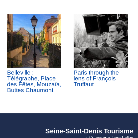
Belleville :
Paris through the
Télégraphe, Place
lens of François
des Fêtes, Mouzaïa,
Truffaut
Buttes Chaumont
Seine-Saint-Denis Tourisme
140, avenue Jean Lolive