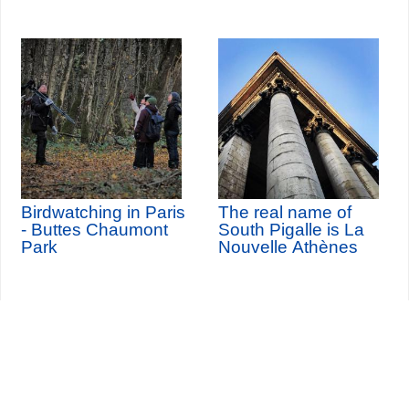
Birdwatching in Paris
The real name of
- Buttes Chaumont
South Pigalle is La
Park
Nouvelle Athènes
Seine-Saint-Denis Tourisme
140, avenue Jean Lolive
93695 Pantin Cedex