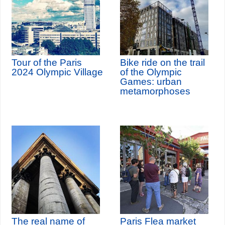
Tour of the Paris
Bike ride on the trail
2024 Olympic Village
of the Olympic
Games: urban
metamorphoses
The real name of
Paris Flea market