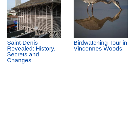
Saint-Denis
Birdwatching Tour in
Revealed: History,
Vincennes Woods
Secrets and
Changes
Seine-Saint-Denis Tourisme
140, avenue Jean Lolive
93695 Pantin Cedex
Tél. 01 49 15 98 98
Transportes
¿Quiénes somos?
Viajar en París