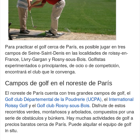
Para practicar el golf cerca de París, es posible jugar en tres
campos de Seine-Saint-Denis en las localidades de roissy-en-
France, Livry-Gargan y Rosny-sous-Bois. Golfistas
experimentados o principiantes, de ocio o de competición,
encontrará el club que le convenga.
Campos de golf en el noreste de París
El noreste de París cuenta con tres grandes campos de golf, el
Golf club Départemental de la Poudrerie (UCPA)
, el
International
Roissy Golf
y el
Golf club Rosny-sous-Bois
. Disfrute de estos
recorridos verdes, montañosos y arbolados, compuestos por una
serie de obstáculos y búnkers. Hay muchas actividades de golf a
precios baratos cerca de París. Puede alquilar el equipo de golf
in situ.