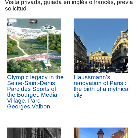
Visita privada, guiada en inglés o francés, previa
solicitud
Olympic legacy in the
Haussmann's
Seine-Saint-Denis:
renovation of Paris :
Parc des Sports of
the birth of a mythical
the Bourget, Media
city
Village, Parc
Georges Valbon