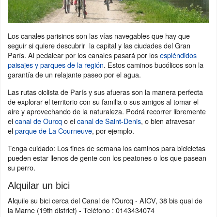
Los canales parisinos son las vías navegables que hay que
seguir si quiere descubrir la capital y las ciudades del Gran
París. Al pedalear por los canales pasará por los
espléndidos
paisajes y parques de la región
. Estos caminos bucólicos son la
garantía de un relajante paseo por el agua.
Las rutas ciclista de París y sus afueras son la manera perfecta
de explorar el territorio con su familia o sus amigos al tomar el
aire y aprovechando de la naturaleza. Podrá recorrer libremente
el
canal de Ourcq
o el
canal de Saint-Denis
, o bien atravesar
el
parque de La Courneuve
, por ejemplo.
Tenga cuidado: Los fines de semana los caminos para bicicletas
pueden estar llenos de gente con los peatones o los que pasean
su perro.
Alquilar un bici
Alquile su bici cerca del Canal de l'Ourcq - AICV, 38 bis quai de
la Marne (19th district) - Teléfono : 0143434074