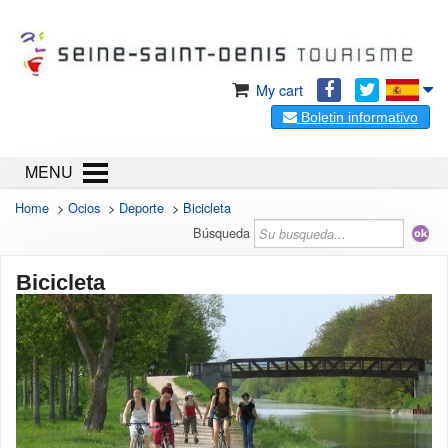
My cart
Boletin informativo
MENU
Home
>
Ocios
>
Deporte
>
Bicicleta
Búsqueda
Bicicleta