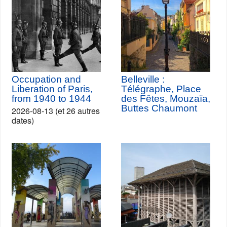
Occupation and
Belleville :
Liberation of Paris,
Télégraphe, Place
from 1940 to 1944
des Fêtes, Mouzaïa,
Buttes Chaumont
2026-08-13 (et 26 autres
dates)