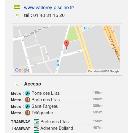
www.vallerey-piscine.fr/
tel :
01 40 31 15 20
Acceso
:
Porte des Lilas
195m
Metro
:
Porte des Lilas
200m
Metro
:
Saint-Fargeau
385m
Metro
:
Télégraphe
535m
Metro
:
Porte des Lilas
150m
TRAMWAY
:
Adrienne Bolland
407m
TRAMWAY