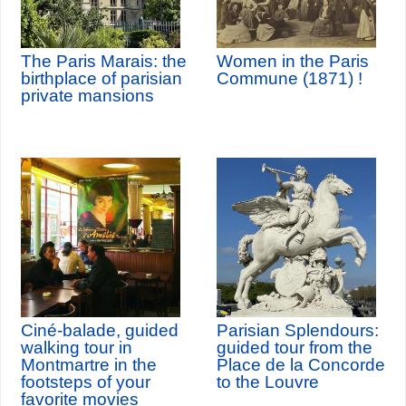
The Paris Marais: the
Women in the Paris
birthplace of parisian
Commune (1871) !
private mansions
Ciné-balade, guided
Parisian Splendours:
walking tour in
guided tour from the
Montmartre in the
Place de la Concorde
footsteps of your
to the Louvre
favorite movies