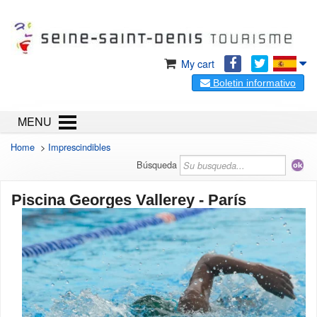
My cart
Boletin informativo
MENU
Home
>
Imprescindibles
Búsqueda
Piscina Georges Vallerey - París