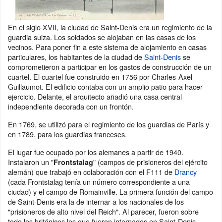
En el siglo XVII, la ciudad de Saint-Denis era un regimiento de la
guardia suiza. Los soldados se alojaban en las casas de los
vecinos. Para poner fin a este sistema de alojamiento en casas
particulares, los habitantes de la ciudad de
Saint-Denis
se
comprometieron a participar en los gastos de construcción de un
cuartel. El cuartel fue construido en 1756 por Charles-Axel
Guillaumot. El edificio contaba con un amplio patio para hacer
ejercicio. Delante, el arquitecto añadió una casa central
independiente decorada con un frontón.
En 1769, se utilizó para el regimiento de los guardias de París y
en 1789, para los guardias franceses.
El lugar fue ocupado por los alemanes a partir de 1940.
Instalaron un "
" (campos de prisioneros del ejército
Frontstalag
alemán) que trabajó en colaboración con el F111 de
Drancy
(cada Frontstalag tenía un número correspondiente a una
ciudad) y el campo de Romainville. La primera función del campo
de Saint-Denis era la de internar a los nacionales de los
"prisioneros de alto nivel del Reich". Al parecer, fueron sobre
todo los británicos los que fueron internados en Saint-Denis.