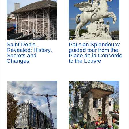
Saint-Denis
Parisian Splendours:
Revealed: History,
guided tour from the
Secrets and
Place de la Concorde
Changes
to the Louvre