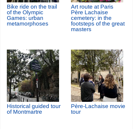
Bike ride on the trail
Art route at Paris
of the Olympic
Père Lachaise
Games: urban
cemetery: in the
metamorphoses
footsteps of the great
masters
Historical guided tour
Père-Lachaise movie
of Montmartre
tour