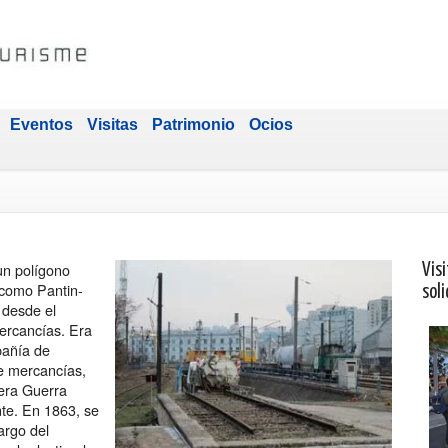
Eventos
Visitas
Patrimonio
Ocios
un polígono
Visi
o como Pantin-
soli
 desde el
mercancías. Era
pañía de
de mercancías,
mera Guerra
nte. En 1863, se
argo del