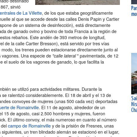
nado destinado
867, sirvió
Par
ntrales de La Villette
, de los que estaba geográficamente
mo
elle al que se accede desde las calles Denis Papin y Cartier
spone de un sistema de desinfección), está directamente
ada de ganado ovino y bovino de toda Francia a la región de
 estos rebaños. Este andén de 393 metros de longitud,
l de la calle Cartier Bresson), está servido por tres vías
te modo, los trenes pueden estacionarse directamente junto al
os vagones. Una especie de
" pavimentada, de 12
"calle lateral
 el suelo de los vagones de ganado, lo que facilita la
ién se utilizó para actividades militares. Durante la
se ralentizó considerablemente. El 18 de abril y el 13 de
Sa
randes convoyes de mujeres (unas 500 cada vez) deportadas
His
uerte de Romainville
. El 11 de agosto, alrededor de un
Ch
el 15 de agosto, casi 2.500 hombres y mujeres, fueron
k. El último convoy, el más numeroso en cuanto al número
n del
campo de Romainville
y de la prisión de Fresnes, unas
s siguientes, un tren blindado alemán se estacionó en el lugar,