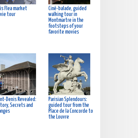
is Flea market
Ciné-balade, guided
vie tour
walking tour in
Montmartre in the
footsteps of your
favorite movies
int-Denis Revealed:
Parisian Splendours:
tory, Secrets and
guided tour from the
anges
Place de la Concorde to
the Louvre