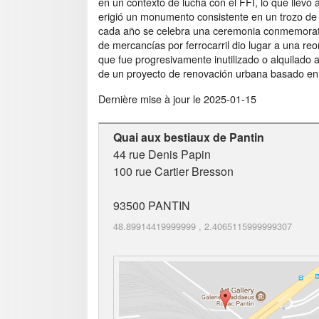
en un contexto de lucha con el FFI, lo que llev
erigió un monumento consistente en un trozo de 
cada año se celebra una ceremonia conmemorativ
de mercancías por ferrocarril dio lugar a una reo
que fue progresivamente inutilizado o alquilado 
de un proyecto de renovación urbana basado en u
Dernière mise à jour le
2025-01-15
Quai aux bestiaux de Pantin
44 rue Denis Papin
100 rue Cartier Bresson
93500
PANTIN
48.89914419999999
,
2.4065115999999307