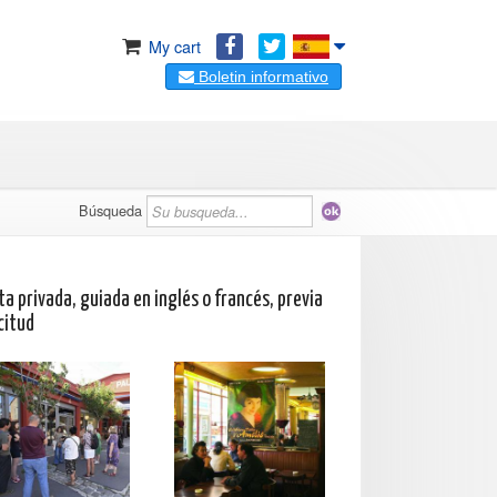
My cart
Boletin informativo
Búsqueda
ta privada, guiada en inglés o francés, previa
citud