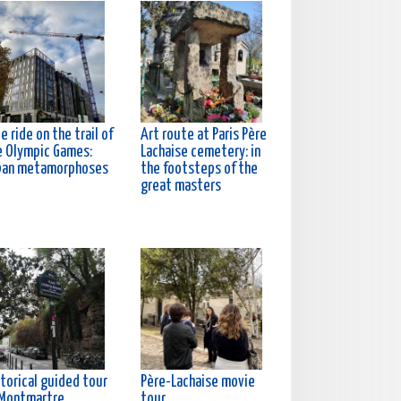
e ride on the trail of
Art route at Paris Père
e Olympic Games:
Lachaise cemetery: in
ban metamorphoses
the footsteps of the
great masters
torical guided tour
Père-Lachaise movie
 Montmartre
tour