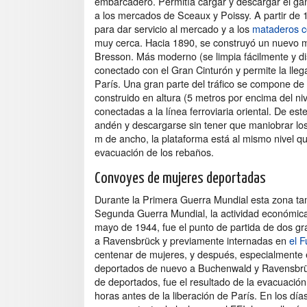
embarcadero. Permitía cargar y descargar el ga
a los mercados de Sceaux y Poissy. A partir de 1
para dar servicio al mercado y a los
mataderos ce
muy cerca. Hacia 1890, se construyó un nuevo mu
Bresson. Más moderno (se limpia fácilmente y di
conectado con el Gran Cinturón y permite la lleg
París. Una gran parte del tráfico se compone de
construido en altura (5 metros por encima del nive
conectadas a la línea ferroviaria oriental. De es
andén y descargarse sin tener que maniobrar l
m de ancho, la plataforma está al mismo nivel que
evacuación de los rebaños.
Convoyes de mujeres deportadas
Durante la Primera Guerra Mundial esta zona tamb
Segunda Guerra Mundial, la actividad económica 
mayo de 1944, fue el punto de partida de dos g
a Ravensbrück y previamente internadas en
el F
centenar de mujeres, y después, especialmente 
deportados de nuevo a Buchenwald y Ravensbrüc
de deportados, fue el resultado de la evacuació
horas antes de la liberación de París. En los día