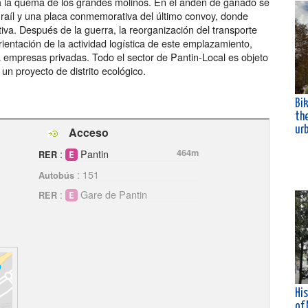
ó a la quema de los grandes molinos. En el andén de ganado se
raíl y una placa conmemorativa del último convoy, donde
a. Después de la guerra, la reorganización del transporte
rientación de la actividad logística de este emplazamiento,
a empresas privadas. Todo el sector de Pantin-Local es objeto
n proyecto de distrito ecológico.
Bik
th
ur
Acceso
:
Pantin
464m
RER
: 151
Autobús
:
Gare de Pantin
RER
His
of