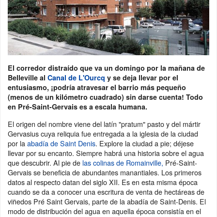
El corredor distraído que va un domingo por la mañana de
Belleville al
Canal de L'Ourcq
y se deja llevar por el
entusiasmo, ¡podría atravesar el barrio más pequeño
(menos de un kilómetro cuadrado) sin darse cuenta! Todo
en Pré-Saint-Gervais es a escala humana.
El origen del nombre viene del latín "pratum" pasto y del mártir
Gervasius cuya reliquia fue entregada a la iglesia de la ciudad
por la
abadía de Saint Denis
. Explore la ciudad a pie; déjese
llevar por su encanto. Siempre habrá una historia sobre el agua
que descubrir. Al pie de
las colinas de Romainville,
Pré-Saint-
Gervais se beneficia de abundantes manantiales. Los primeros
datos al respecto datan del siglo XII. Es en esta misma época
cuando se da a conocer una escritura de venta de hectáreas de
viñedos Pré Saint Gervais, parte de la abadía de Saint-Denis. El
modo de distribución del agua en aquella época consistía en el