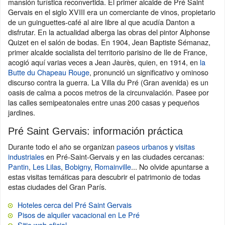
mansión turística reconvertida. El primer alcalde de Pré Saint
Gervais en el siglo XVIII era un comerciante de vinos, propietario
de un guinguettes-café al aire libre al que acudía Danton a
disfrutar. En la actualidad alberga las obras del pintor Alphonse
Quizet en el salón de bodas. En 1904, Jean Baptiste Sémanaz,
primer alcalde socialista del territorio parisino de Ile de France,
acogió aquí varias veces a Jean Jaurès, quien, en 1914, en
la
Butte du Chapeau Rouge
, pronunció un significativo y ominoso
discurso contra la guerra. La Villa du Pré (Gran avenida) es un
oasis de calma a pocos metros de la circunvalación. Pasee por
las calles semipeatonales entre unas 200 casas y pequeños
jardines.
Pré Saint Gervais: información práctica
Durante todo el año se organizan
paseos urbanos
y
visitas
industriales
en Pré-Saint-Gervais y en las ciudades cercanas:
Pantin
,
Les Lilas
,
Bobigny
,
Romainville
... No olvide apuntarse a
estas visitas temáticas para descubrir el patrimonio de todas
estas ciudades del Gran París.
Hoteles cerca del Pré Saint Gervais
Pisos de alquiler vacacional en Le Pré
Sitio web oficial