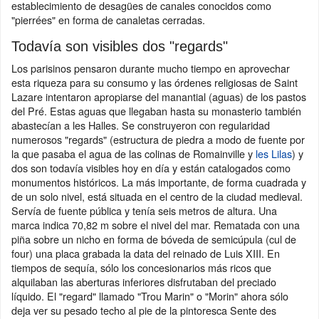
establecimiento de desagües de canales conocidos como
"pierrées" en forma de canaletas cerradas.
Todavía son visibles dos "regards"
Los parisinos pensaron durante mucho tiempo en aprovechar
esta riqueza para su consumo y las órdenes religiosas de Saint
Lazare intentaron apropiarse del manantial (aguas) de los pastos
del Pré. Estas aguas que llegaban hasta su monasterio también
abastecían a les Halles. Se construyeron con regularidad
numerosos "regards" (estructura de piedra a modo de fuente por
la que pasaba el agua de las colinas de Romainville y
les Lilas
) y
dos son todavía visibles hoy en día y están catalogados como
monumentos históricos. La más importante, de forma cuadrada y
de un solo nivel, está situada en el centro de la ciudad medieval.
Servía de fuente pública y tenía seis metros de altura. Una
marca indica 70,82 m sobre el nivel del mar. Rematada con una
piña sobre un nicho en forma de bóveda de semicúpula (cul de
four) una placa grabada la data del reinado de Luis XIII. En
tiempos de sequía, sólo los concesionarios más ricos que
alquilaban las aberturas inferiores disfrutaban del preciado
líquido. El "regard" llamado "Trou Marin" o "Morin" ahora sólo
deja ver su pesado techo al pie de la pintoresca Sente des