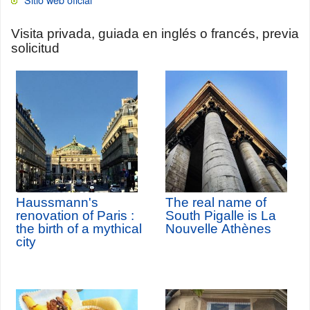
Visita privada, guiada en inglés o francés, previa
solicitud
Haussmann's
The real name of
renovation of Paris :
South Pigalle is La
the birth of a mythical
Nouvelle Athènes
city