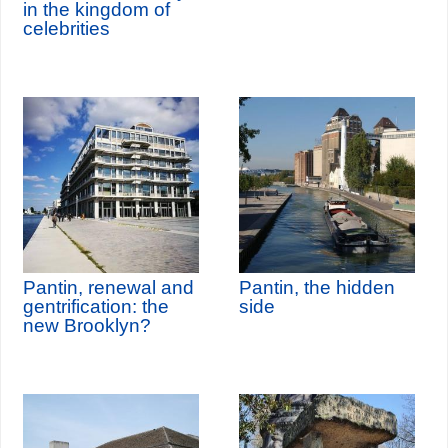
in the kingdom of
celebrities
Pantin, renewal and
Pantin, the hidden
gentrification: the
side
new Brooklyn?