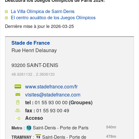
Descubra los Juegos Olímpicos de París 2024:
La Villa Olímpica de Saint-Denis
El centro acuático de los Juegos Olímpicos
Dernière mise à jour le
2026-03-25
Stade de France
Rue Henri Delaunay
93200
SAINT-DENIS
48.9261132
,
2.3606133
www.stadefrance.com/fr
visites@stadefrance.com
tel :
01 55 93 00 00
(Groupes)
fax :
01 55 93 00 49
Acceso
:
Saint-Denis - Porte de Paris
540m
Metro
:
Saint-Denis - Porte de
478m
TRAMWAY