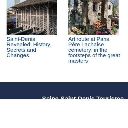
Saint-Denis
Art route at Paris
Revealed: History,
Père Lachaise
Secrets and
cemetery: in the
Changes
footsteps of the great
masters
Seine-Saint-Denis Tourisme
140, avenue Jean Lolive
93695 Pantin Cedex
Tél. 01 49 15 98 98
Transportes
¿Quiénes somos?
Viajar en París