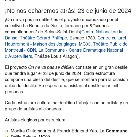
¡No nos echaremos atrás! 23 de junio de 2024
¡On ne va pas se défiler! es el proyecto encabezado por el
colectivo La Beauté du Geste, formado por 8 "scènes
conventionnées" de Seine-Saint-Denis
(Centre National de la
Danse
,
Théâtre Gérard Philippe
, Espace 1789
, Centre culturel
Houdremont - Maison des Jonglages
,
MC93
, Théâtre Public de
Montreuil - CDN
,
La Commune - Centre Dramatique National
d'Aubervilliers
, Théâtre Louis Aragon).
El proyecto
consiste en un gran desfile
On ne va pas se défiler!
que tendrá lugar el 23 de junio de 2024. Cada estructura
compone una pieza del desfile, que se montará para la ocasión
única del desfile. Se espera que asistan al desfile unas mil
personas.
Cada estructura cultural ha decidido trabajar con un artista y un
grupo de artistas aficionados.
Artistas elegidos por estructura:
Monika Gintersdorfer & Franck Edmond Yao,
La Commune
Dalila Belaza,
MC93