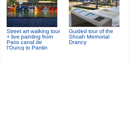
Street art walking tour
Guided tour of the
+ live painting from
Shoah Memorial
Paris canal de
Drancy
l'Ourcq to Pantin
Seine-Saint-Denis Tourisme
140, avenue Jean Lolive
93695 Pantin Cedex
Tél. 01 49 15 98 98
Transportes
¿Quiénes somos?
Viajar en París