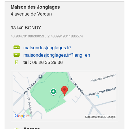
Maison des Jonglages
4 avenue de Verdun
93140
BONDY
48.90470108639053
,
2.4889919011886574
maisondesjonglages.fr/
maisondesjonglages.fr/?lang=en
tel :
06 26 35 29 36
Acceso