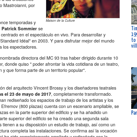
o Mastroianni, por
Maison de la Culture
 once temporadas y
,
se
Patrick Sommier
Tim
 centrado en el espectáculo en vivo. Para desarrollar y
19
 "Standard Idéal" en 2003. Y para disfrutar mejor del mundo
to
vil
 a los espectadores.
nombrada directora del MC 93 tras haber dirigido durante 10
r, donde quiso " poder afrontar la vida cotidiana de un teatro,
y que forma parte de un territorio popular".
ión del arquitecto Vincent Brossy y los diseñadores teatrales
, completamente transformado.
as el 23 de mayo de 2017
n rediseñado los espacios de trabajo de los artistas y los
g Efremov (800 plazas) cuenta con un escenario ampliable, se
as en la parte superior del edificio y se ha añadido un
Pan
rte superior del edificio se ha creado una segunda sala
s tienen a su disposición un estudio de trabajo, así como un
ectura completa las instalaciones. Se confirma así la vocación
m² ha sido completamente ampliada y rediseñada con la