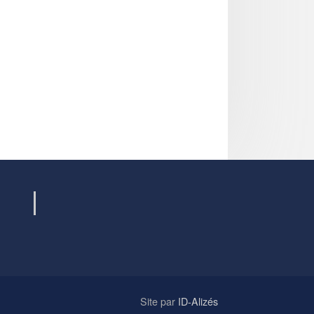
Site par
ID-Alizés