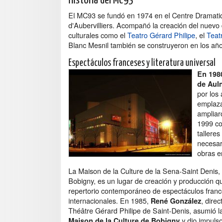
Historia del MC93
El MC93 se fundó en 1974 en el Centre Dramati
d'Aubervilliers. Acompañó la creación del nuev
culturales como el
Teatro Gérard Philipe
, el
Teat
Blanc Mesnil también se construyeron en los año
Espectáculos franceses y literatura universal
En 1980
de Auln
por los
emplaza
ampliaro
1999 con
talleres
necesar
obras en
La Maison de la Culture de la Sena-Saint Denis
Bobigny, es un lugar de creación y producción q
repertorio contemporáneo de espectáculos fran
internacionales. En 1985,
, direc
René González
Théâtre Gérard Philipe de Saint-Denis, asumió la
y dio impulso
Maison de la Culture de Bobigny