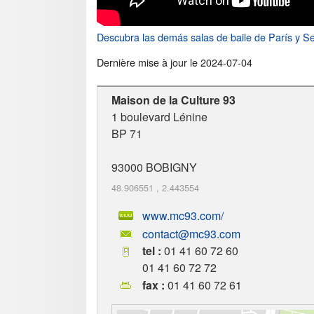
Descubra las demás salas de baile de París y S
Dernière mise à jour le
2024-07-04
Maison de la Culture 93
1 boulevard Lénine
BP 71
93000
BOBIGNY
48.906551
,
2.443554
www.mc93.com/
contact@mc93.com
tel :
01 41 60 72 60
01 41 60 72 72
fax :
01 41 60 72 61