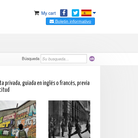
My cart
Boletin informativo
Búsqueda
ta privada, guiada en inglés o francés, previa
citud