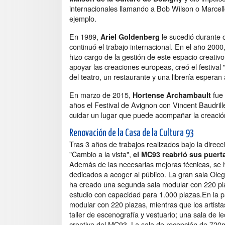
internacionales llamando a Bob Wilson o Marcell
ejemplo.
En 1989,
le sucedió durante
Ariel Goldenberg
continuó el trabajo internacional. En el año 2000
hizo cargo de la gestión de este espacio creativo
apoyar las creaciones europeas, creó el festival
del teatro, un restaurante y una librería esperan
En marzo de 2015,
fue 
Hortense Archambault
años el Festival de Avignon con Vincent Baudrille
cuidar un lugar que puede acompañar la creación 
Renovación de la Casa de la Cultura 93
Tras 3 años de trabajos realizados bajo la direcc
"Cambio a la vista",
el MC93 reabrió sus puert
Además de las necesarias mejoras técnicas, se ha
dedicados a acoger al público. La gran sala Ole
ha creado una segunda sala modular con 220 plaz
estudio con capacidad para 1.000 plazas.En la pa
modular con 220 plazas, mientras que los artista
taller de escenografía y vestuario; una sala de l
creativa del MC93. La sala de recepción de 720