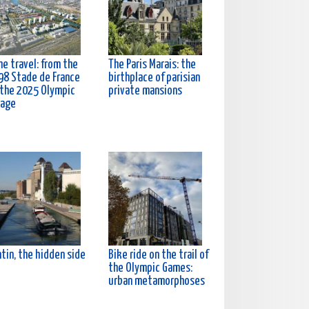
e travel: from the
The Paris Marais: the
98 Stade de France
birthplace of parisian
 the 2025 Olympic
private mansions
lage
tin, the hidden side
Bike ride on the trail of
the Olympic Games:
urban metamorphoses