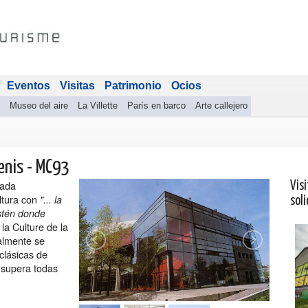
Eventos
Visitas
Patrimonio
Ocios
Museo del aire
La Villette
París en barco
Arte callejero
enis - MC93
cada
Visi
ltura con
"... la
soli
estén donde
la Culture de la
almente se
clásicas de
e supera todas