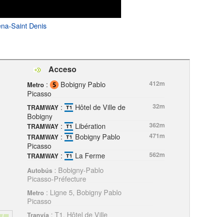
ena-Saint Denis
Acceso
:
Bobigny Pablo
412m
Metro
Picasso
:
Hôtel de Ville de
32m
TRAMWAY
Bobigny
:
Libération
362m
TRAMWAY
:
Bobigny Pablo
471m
TRAMWAY
Picasso
:
La Ferme
562m
TRAMWAY
: Bobigny-Pablo
Autobús
Picasso-Préfecture
: Ligne 5, Bobigny Pablo
Metro
Picasso
: T1, Hôtel de Ville
Tranvía