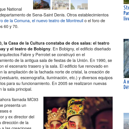
Str
que National
Pa
o departamento de Sena-Saint Denis. Otros establecimientos
liv
ro de la Comuna
,
el nuevo teatro de Montreuil
o el foro de
s 60 y 70.
, la Casa de la Cultura constaba de dos salas: el teatro
. En Bobigny, el edificio diseñado
ay y el teatro de Bobigny
 arquitectos Fabre y Perrotet se construyó en el
miento de la antigua sala de fiestas de la Unión. En 1990, se
n el escenario trasero y la sala. El edificio fue renovado en
 la ampliación de la fachada norte de cristal, la creación de
 (vestuario, escenografía, iluminación, etc.) y diversos equipos
A n
ios para su funcionamiento. En 2005 se realizaron nuevas
Dé
 la sala principal.
, ahora llamada MC93
ue presenta un
ceses e
tor y ex director del
 dirección de la
 a las creaciones