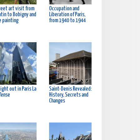
eet art visit from
Occupation and
ntin to Bobigny and
Liberation of Paris,
e painting
from 1940 to 1944
ight out in Paris La
Saint-Denis Revealed:
fense
History, Secrets and
Changes