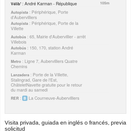
: André Karman - République
105m
Vélib'
: Périphérique, Porte
Autopista
d'Aubervilliers
: Périphérique, Porte de la
Autopista
Villette
: 65, Mairie d'Aubervillier - arrêt
Autobús
Villebois
: 150, 170, station André
Autobús
Karman
: Ligne 7, Aubervilliers Quatre
Metro
Chemins
: Porte de la Villette,
Lanzadera
Stalingrad, Gare de l'Est,
ChâteletNavette gratuite pour le retour
du mardi au samedi
:
La Courneuve-Aubervilliers
RER
Visita privada, guiada en inglés o francés, previa
solicitud