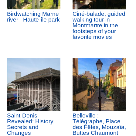
Birdwatching Marne
Ciné-balade, guided
river - Haute-île park
walking tour in
Montmartre in the
footsteps of your
favorite movies
Saint-Denis
Belleville :
Revealed: History,
Télégraphe, Place
Secrets and
des Fêtes, Mouzaïa,
Changes
Buttes Chaumont