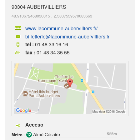
93304
AUBERVILLIERS
48.910672468030015
,
2.3837539570083663
www.lacommune-aubervilliers.fr/
billetterie@lacommune-aubervilliers.fr
tel :
01 48 33 16 16
fax :
01 48 34 35 55
Acceso
:
Aimé Césaire
525m
Metro