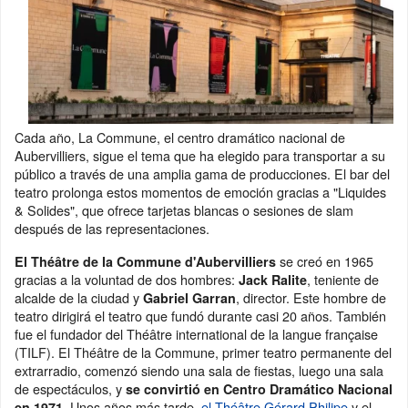
Cada año, La Commune, el centro dramático nacional de
Aubervilliers, sigue el tema que ha elegido para transportar a su
público a través de una amplia gama de producciones. El bar del
teatro prolonga estos momentos de emoción gracias a "Liquides
& Solides", que ofrece tarjetas blancas o sesiones de slam
después de las representaciones.
se creó en 1965
El Théâtre de la Commune d'Aubervilliers
gracias a la voluntad de dos hombres:
, teniente de
Jack Ralite
alcalde de la ciudad y
, director. Este hombre de
Gabriel Garran
teatro dirigirá el teatro que fundó durante casi 20 años. También
fue el fundador del Théâtre international de la langue française
(TILF). El Théâtre de la Commune, primer teatro permanente del
extrarradio, comenzó siendo una sala de fiestas, luego una sala
de espectáculos, y
se convirtió en Centro Dramático Nacional
. Unos años más tarde,
el Théâtre Gérard Philipe
y el
en 1971