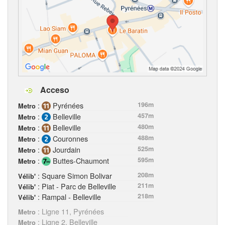
Acceso
:
Pyrénées
196m
Metro
:
Belleville
457m
Metro
:
Belleville
480m
Metro
:
Couronnes
488m
Metro
:
Jourdain
525m
Metro
:
Buttes-Chaumont
595m
Metro
: Square Simon Bolivar
208m
Vélib'
: Piat - Parc de Belleville
211m
Vélib'
: Rampal - Belleville
218m
Vélib'
: Ligne 11, Pyrénées
Metro
: Ligne 2, Belleville
Metro