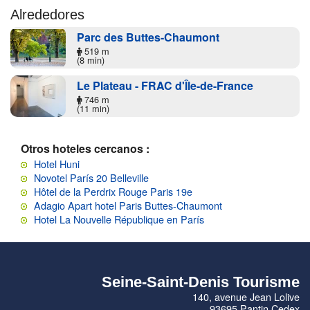
Alrededores
Parc des Buttes-Chaumont
519 m
(8 min)
Le Plateau - FRAC d'Île-de-France
746 m
(11 min)
Otros hoteles cercanos :
Hotel Huni
Novotel París 20 Belleville
Hôtel de la Perdrix Rouge Paris 19e
Adagio Apart hotel Paris Buttes-Chaumont
Hotel La Nouvelle République en París
Seine-Saint-Denis Tourisme
140, avenue Jean Lolive
93695 Pantin Cedex